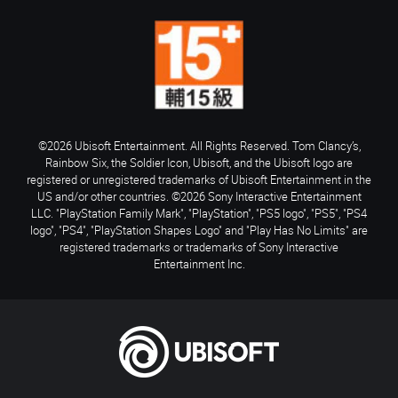
©2026 Ubisoft Entertainment. All Rights Reserved. Tom Clancy’s,
Rainbow Six, the Soldier Icon, Ubisoft, and the Ubisoft logo are
registered or unregistered trademarks of Ubisoft Entertainment in the
US and/or other countries. ©2026 Sony Interactive Entertainment
LLC. "PlayStation Family Mark", "PlayStation", "PS5 logo", "PS5", "PS4
logo", "PS4", "PlayStation Shapes Logo" and "Play Has No Limits" are
registered trademarks or trademarks of Sony Interactive
Entertainment Inc.