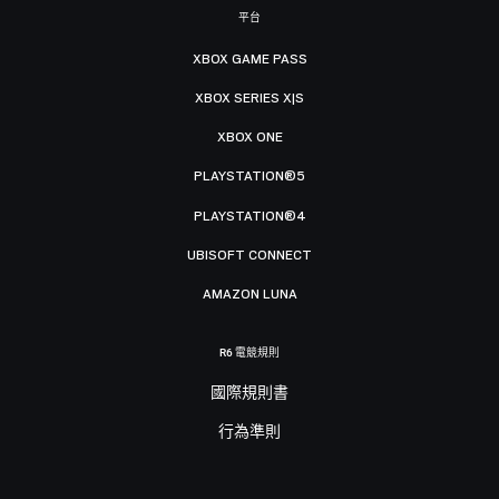
平台
XBOX GAME PASS
XBOX SERIES X|S
XBOX ONE
PLAYSTATION®5
PLAYSTATION®4
UBISOFT CONNECT
AMAZON LUNA
R6 電競規則
國際規則書
行為準則