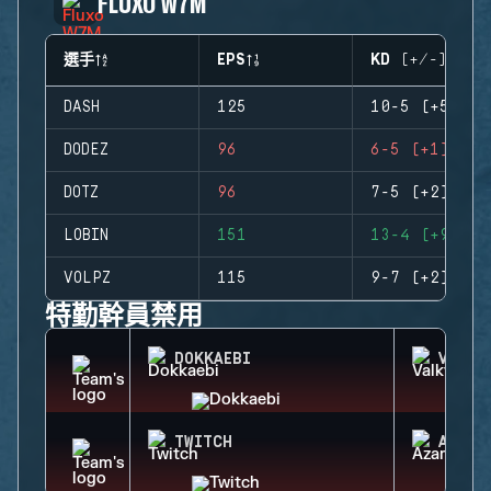
FLUXO W7M
選手
EPS
KD (+/-)
DASH
125
10-5 (+5)
DODEZ
96
6-5 (+1)
DOTZ
96
7-5 (+2)
LOBIN
151
13-4 (+9)
VOLPZ
115
9-7 (+2)
特勤幹員禁用
DOKKAEBI
VALKY
TWITCH
AZAMI