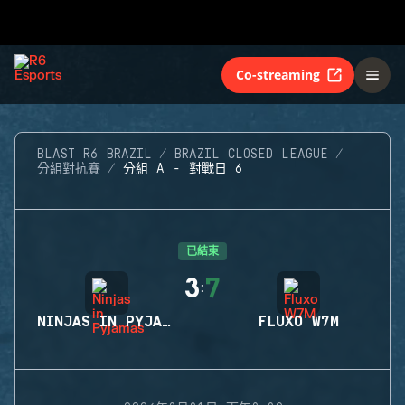
Co-streaming
BLAST R6 BRAZIL
BRAZIL CLOSED LEAGUE
分組對抗賽
分組 A - 對戰日 6
已結束
3
7
:
NINJAS IN PYJAMAS
FLUXO W7M