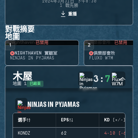
2024年3月31日 下午8:30
1 戰先勝
重播
對戰摘要
地圖
已禁用
已禁用
1
2
NIGHTHAVEN 實驗室
俱樂部會所
NINJAS IN PYJAMAS
FLUXO W7M
木屋
3
:
7
已結束
地圖
1
NINJAS IN PYJAMAS
選手
EPS
KD (+/-)
KONDZ
62
4-10 (-6)