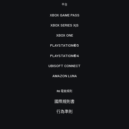
平台
XBOX GAME PASS
XBOX SERIES X|S
XBOX ONE
PLAYSTATION®5
PLAYSTATION®4
UBISOFT CONNECT
AMAZON LUNA
R6 電競規則
國際規則書
行為準則