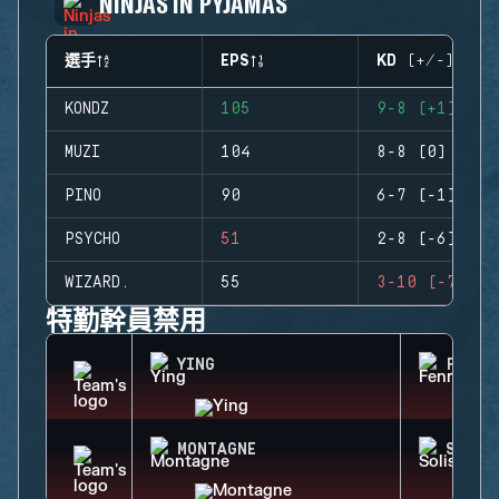
NINJAS IN PYJAMAS
選手
EPS
KD (+/-)
KONDZ
105
9-8 (+1)
MUZI
104
8-8 (0)
PINO
90
6-7 (-1)
PSYCHO
51
2-8 (-6)
WIZARD.
55
3-10 (-7)
特勤幹員禁用
YING
FENRI
MONTAGNE
SOLIS