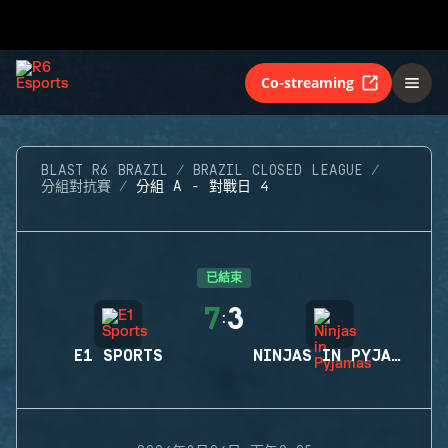
Co-streaming
BLAST R6 BRAZIL
BRAZIL CLOSED LEAGUE
分組對抗賽
分組 A - 對戰日 4
已結束
7
3
:
E1 SPORTS
NINJAS IN PYJAMAS