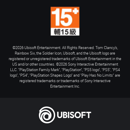
©2026 Ubisoft Entertainment. All Rights Reserved. Tom Clancy’s,
Rainbow Six, the Soldier Icon, Ubisoft, and the Ubisoft logo are
registered or unregistered trademarks of Ubisoft Entertainment in the
US and/or other countries. ©2026 Sony Interactive Entertainment
LLC. "PlayStation Family Mark", "PlayStation", "PS5 logo", "PS5", "PS4
logo", "PS4", "PlayStation Shapes Logo" and "Play Has No Limits" are
registered trademarks or trademarks of Sony Interactive
Entertainment Inc.