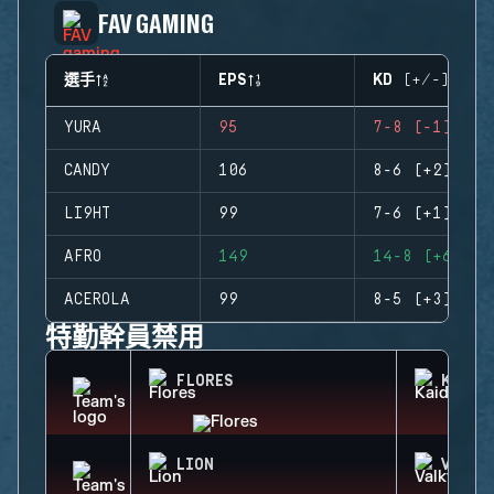
FAV GAMING
選手
EPS
KD (+/-)
YURA
95
7-8 (-1)
CANDY
106
8-6 (+2)
LI9HT
99
7-6 (+1)
AFRO
149
14-8 (+6)
ACEROLA
99
8-5 (+3)
特勤幹員禁用
FLORES
KAID
LION
VALKY