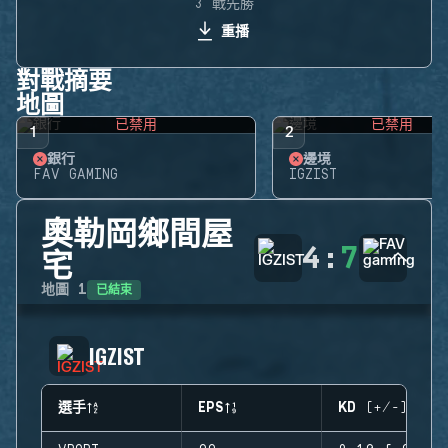
3 戰先勝
重播
對戰摘要
地圖
已禁用
已禁用
1
2
銀行
邊境
FAV GAMING
IGZIST
奧勒岡鄉間屋
4
:
7
宅
已結束
地圖
1
IGZIST
選手
EPS
KD (+/-)