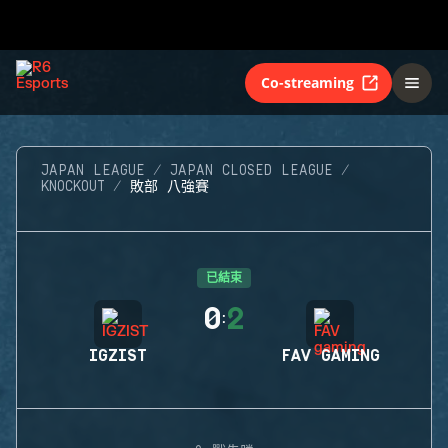
Co-streaming
JAPAN LEAGUE
JAPAN CLOSED LEAGUE
KNOCKOUT
敗部 八強賽
已結束
0
2
:
IGZIST
FAV GAMING