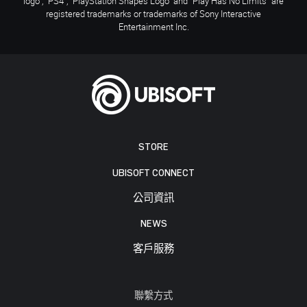
logo", "PS4", "PlayStation Shapes Logo" and "Play Has No Limits" are
registered trademarks or trademarks of Sony Interactive
Entertainment Inc.
STORE
UBISOFT CONNECT
公司資訊
NEWS
客戶服務
聯繫方式