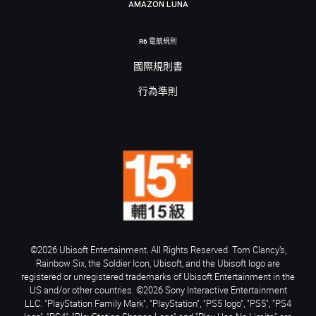
AMAZON LUNA
R6 電競規則
國際規則書
行為準則
©2026 Ubisoft Entertainment. All Rights Reserved. Tom Clancy’s,
Rainbow Six, the Soldier Icon, Ubisoft, and the Ubisoft logo are
registered or unregistered trademarks of Ubisoft Entertainment in the
US and/or other countries. ©2026 Sony Interactive Entertainment
LLC. "PlayStation Family Mark", "PlayStation", "PS5 logo", "PS5", "PS4