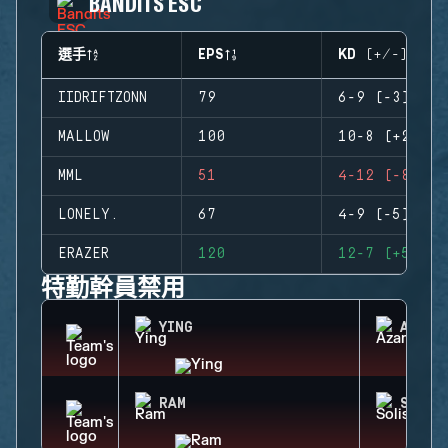
BANDITS ESC
選手
EPS
KD (+/-)
IIDRIFTZONN
79
6-9 (-3)
MALLOW
100
10-8 (+2)
MML
51
4-12 (-8)
LONELY.
67
4-9 (-5)
ERAZER
120
12-7 (+5)
特勤幹員禁用
YING
AZAMI
RAM
SOLIS