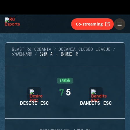
Co-streaming
BLAST R6 OCEANIA
OCEANIA CLOSED LEAGUE
分組對抗賽
分組 A - 對戰日 2
已結束
7
5
:
DESIRE ESC
BANDITS ESC