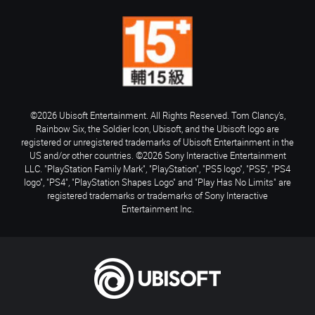
©2026 Ubisoft Entertainment. All Rights Reserved. Tom Clancy’s,
Rainbow Six, the Soldier Icon, Ubisoft, and the Ubisoft logo are
registered or unregistered trademarks of Ubisoft Entertainment in the
US and/or other countries. ©2026 Sony Interactive Entertainment
LLC. "PlayStation Family Mark", "PlayStation", "PS5 logo", "PS5", "PS4
logo", "PS4", "PlayStation Shapes Logo" and "Play Has No Limits" are
registered trademarks or trademarks of Sony Interactive
Entertainment Inc.