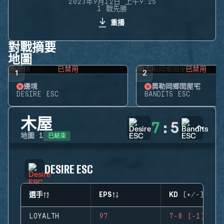
2023年9月12日 上午9:25
1 戰先勝
重播
對戰摘要
地圖
已禁用
已禁用
1
2
邊境
奧勒岡鄉間屋宅
DESIRE ESC
BANDITS ESC
木屋
7
:
5
已結束
地圖
1
DESIRE ESC
選手
EPS
KD (+/-)
LOYALTH
97
7-8 (-1)