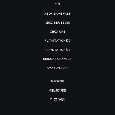
平台
XBOX GAME PASS
XBOX SERIES X|S
XBOX ONE
PLAYSTATION®5
PLAYSTATION®4
UBISOFT CONNECT
AMAZON LUNA
R6 電競規則
國際規則書
行為準則