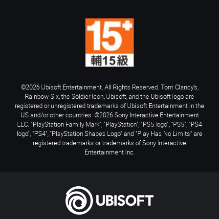
©2026 Ubisoft Entertainment. All Rights Reserved. Tom Clancy’s,
Rainbow Six, the Soldier Icon, Ubisoft, and the Ubisoft logo are
registered or unregistered trademarks of Ubisoft Entertainment in the
US and/or other countries. ©2026 Sony Interactive Entertainment
LLC. "PlayStation Family Mark", "PlayStation", "PS5 logo", "PS5", "PS4
logo", "PS4", "PlayStation Shapes Logo" and "Play Has No Limits" are
registered trademarks or trademarks of Sony Interactive
Entertainment Inc.