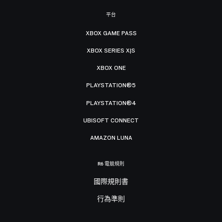
平台
XBOX GAME PASS
XBOX SERIES X|S
XBOX ONE
PLAYSTATION®5
PLAYSTATION®4
UBISOFT CONNECT
AMAZON LUNA
R6 電競規則
國際規則書
行為準則