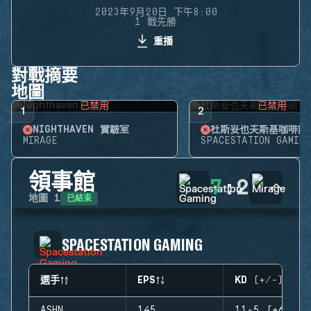
2023年9月20日 下午8:00
1 戰先勝
重播
對戰摘要
地圖
已禁用
已禁用
1
2
NIGHTHAVEN 實驗室
杜斯妥也夫斯基咖啡館
MIRAGE
SPACESTATION GAMING
領事館
7
:
2
已結束
地圖
1
SPACESTATION GAMING
選手
EPS
KD (+/-)
ASHN
145
11-5 (+6)