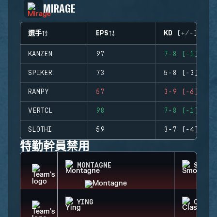
MIRAGE
選手
EPS
KD (+/-)
KANZEN
97
7-8 (-1)
SPIKER
73
5-8 (-3)
RAMPY
57
3-9 (-6)
VERTCL
98
7-8 (-1)
SLOTHI
59
3-7 (-4)
特勤幹員禁用
MONTAGNE
SMOKE
YING
CLASH