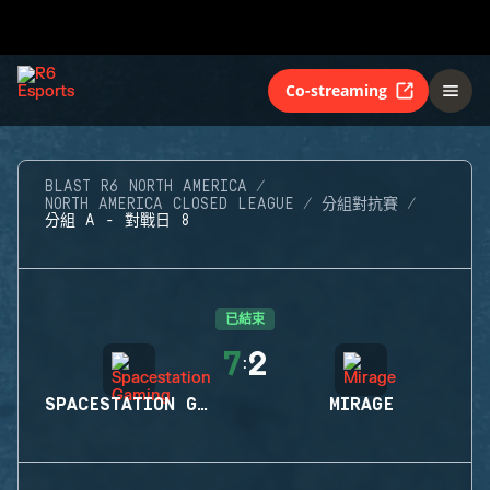
Co-streaming
BLAST R6 NORTH AMERICA
NORTH AMERICA CLOSED LEAGUE
分組對抗賽
分組 A - 對戰日 8
已結束
7
2
:
SPACESTATION GAMING
MIRAGE