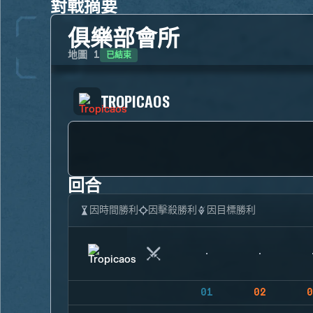
對戰摘要
俱樂部會所
已結束
地圖
1
TROPICAOS
回合
因時間勝利
因擊殺勝利
因目標勝利
01
02
0