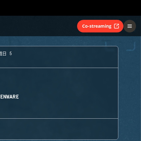
Co-streaming
戰日 5
IENWARE