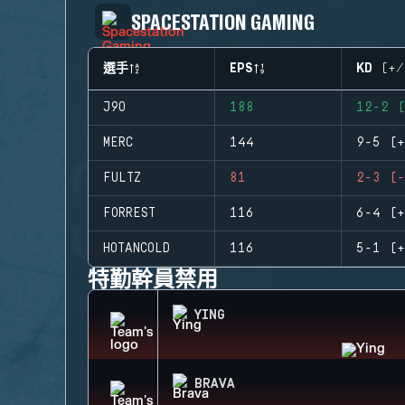
SPACESTATION GAMING
選手
EPS
KD (+/
J9O
188
12-2 (
MERC
144
9-5 (+
FULTZ
81
2-3 (-
FORREST
116
6-4 (+
HOTANCOLD
116
5-1 (+
特勤幹員禁用
YING
BRAVA