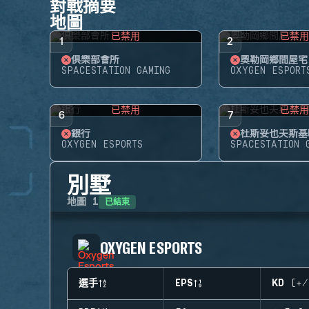
對戰摘要
地圖
已禁用
已禁
1
2
俱樂部會所
奧勒岡鄉間屋宅
SPACESTATION GAMING
OXYGEN ESPORT
已禁用
已禁
6
7
銀行
杜斯妥也夫斯基
OXYGEN ESPORTS
SPACESTATION 
別墅
已結束
地圖
1
OXYGEN ESPORTS
選手
EPS
KD (+/