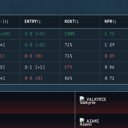
-)
ENTRY
KOST
KPR
+10)
2-0 (+2)
100%
1.71
4)
2-0 (+2)
71%
1.29
1)
0-0 (0)
71%
0.29
2)
2-1 (+1)
57%
0.86
4)
0-0 (0)
86%
0.71
VALKYRIE
AZAMI