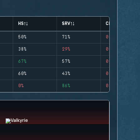
HS
SRV
CLUTCHES
50%
71%
0
38%
29%
0
67%
57%
0
60%
43%
0
0%
86%
0