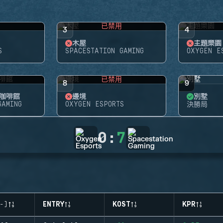
用
已禁用
3
4
木屋
主題樂園
S
SPACESTATION GAMING
OXYGEN E
用
已禁用
8
9
咖啡館
邊境
別墅
GAMING
OXYGEN ESPORTS
決勝局
0
:
7
-)
ENTRY
KOST
KPR