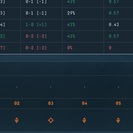
3)
0-1 (-1)
43%
0.57
3)
0-1 (-1)
29%
0.57
4)
1-0 (+1)
43%
0.43
2)
0-2 (-2)
43%
0.57
7)
0-2 (-2)
0%
0
02
03
04
05