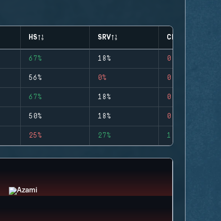
HS
SRV
CLUTCHES
67%
18%
0
56%
0%
0
67%
18%
0
50%
18%
0
25%
27%
1