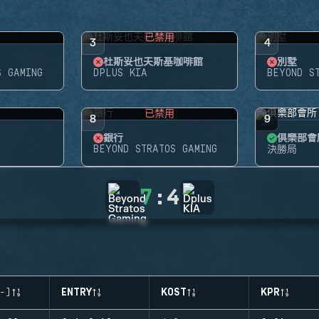
用
已禁用
3
4
杜斯妥也夫斯基咖啡館
別墅
S GAMING
DPLUS KIA
BEYOND S
用
已禁用
8
9
銀行
俱樂部會
BEYOND STRATOS GAMING
決勝局
7
:
4
-)
ENTRY
KOST
KPR