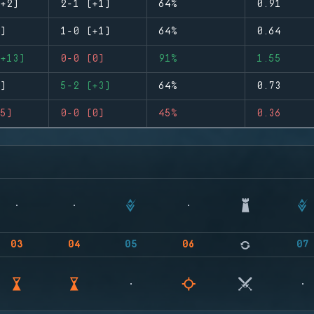
+2)
2-1 (+1)
64%
0.91
)
1-0 (+1)
64%
0.64
+13)
0-0 (0)
91%
1.55
)
5-2 (+3)
64%
0.73
5)
0-0 (0)
45%
0.36
03
04
05
06
07