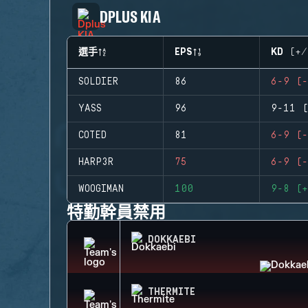
DPLUS KIA
選手
EPS
KD (+/
SOLDIER
86
6-9 (-
YASS
96
9-11 (
COTED
81
6-9 (-
HARP3R
75
6-9 (-
WOOGIMAN
100
9-8 (+
特勤幹員禁用
DOKKAEBI
THERMITE