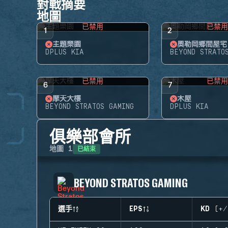
對戰摘要
地圖
已禁用
已禁
1
2
主題樂園
奧勒岡鄉間屋宅
DPLUS KIA
BEYOND STRATO
已禁用
已禁
6
7
摩天大樓
木屋
BEYOND STRATOS GAMING
DPLUS KIA
俱樂部會所
已結束
地圖
1
BEYOND STRATOS GAMING
選手
EPS
KD (+/