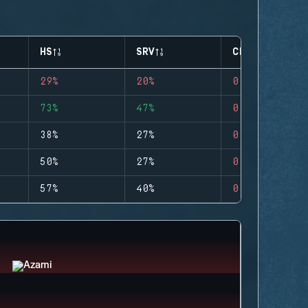
HS
SRV
CLUTCHES
29%
20%
0
73%
47%
0
38%
27%
0
50%
27%
0
57%
40%
0