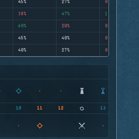
45%
27%
0
38%
47%
1
60%
20%
0
45%
40%
0
40%
27%
0
9
10
11
12
13