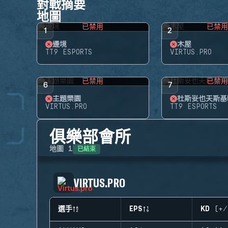
對戰摘要
地圖
已禁用
已禁
1
2
邊境
木屋
TT9 ESPORTS
VIRTUS.PRO
已禁用
已禁
6
7
主題樂園
杜斯妥也夫斯基
VIRTUS.PRO
TT9 ESPORTS
俱樂部會所
已結束
地圖
1
VIRTUS.PRO
選手
EPS
KD (+/