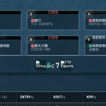
用
已禁用
3
4
銀行
奧勒岡鄉
TT9 ESPORTS
VIRTUS.P
用
已禁用
8
9
咖啡館
摩天大樓
俱樂部會
VIRTUS.PRO
決勝局
8
:
7
-)
ENTRY
KOST
KPR