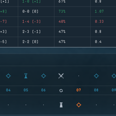
(+1)
1-0 (+1)
67%
0.8
+8)
0-0 (0)
73%
1.07
-7)
1-4 (-3)
40%
0.33
+3)
2-3 (-1)
47%
0.8
-5)
2-2 (0)
47%
0.4
04
05
06
07
08
0