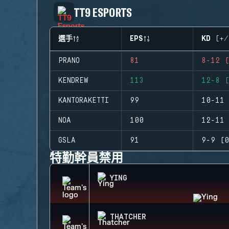
TT9 ESPORTS
選手
EPS
KD (+/
PRANO
81
8-12 (
KENDREW
113
12-8 (
KANTORAKETTI
99
10-11 
NOA
100
12-11 
GSLA
91
9-9 (0
特勤幹員禁用
YING
THATCHER