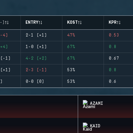
-)
ENTRY
KOST
KPR
-4)
2-1 (+1)
47%
0.53
+4)
1-0 (+1)
67%
0.8
(-1)
4-2 (+2)
67%
0.67
(+1)
2-3 (-1)
53%
0.8
)
0-0 (0)
53%
0.6
AZAMI
KAID