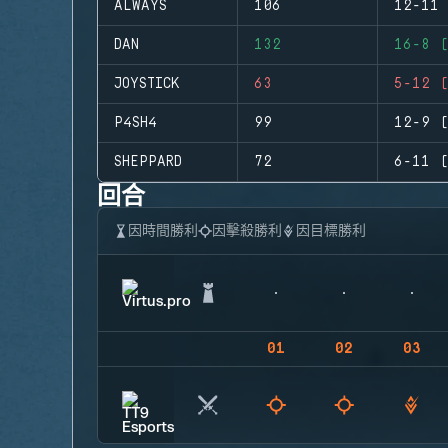
ALWAYS
106
12-11 
DAN
132
16-8 (
JOYSTICK
63
5-12 (
P4SH4
99
12-9 (
SHEPPARD
72
6-11 (
回合
因時間勝利
因擊殺勝利
因目標勝利
01
02
03