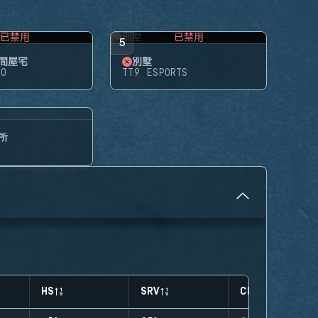
已禁用
已禁用
5
間屋宅
別墅
RO
TT9 ESPORTS
所
HS
SRV
CLUTCHES