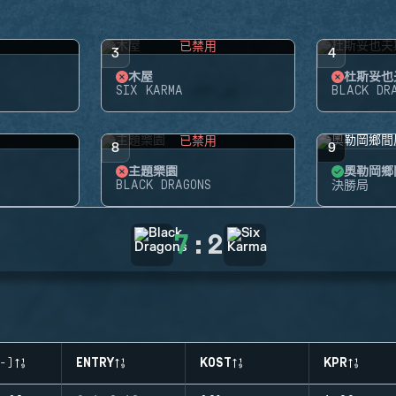
用
已禁用
3
4
木屋
杜斯妥也
SIX KARMA
BLACK DR
用
已禁用
8
9
主題樂園
奧勒岡鄉
BLACK DRAGONS
決勝局
7
:
2
-)
ENTRY
KOST
KPR