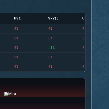
HS
SRV
CLUTCHES
0%
0%
0
0%
0%
0
0%
11%
0
0%
0%
0
0%
0%
0