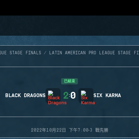
GUE STAGE FINALS
LATIN AMERICAN PRO LEAGUE STAGE FI
已結束
2
0
BLACK DRAGONS
:
SIX KARMA
·
2022年10月22日 下午7:00
3 戰先勝