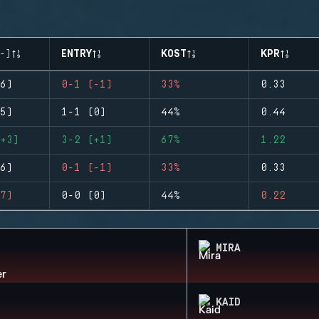
-)
ENTRY
KOST
KPR
6)
0-1 (-1)
33%
0.33
5)
1-1 (0)
44%
0.44
+3)
3-2 (+1)
67%
1.22
6)
0-1 (-1)
33%
0.33
7)
0-0 (0)
44%
0.22
MIRA
KAID