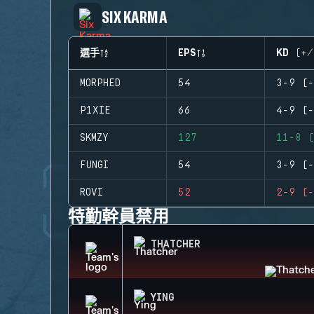
SIX KARMA
選手
EPS
KD (+/
MORPHED
54
3-9 (-
P1XIE
66
4-9 (-
SKMZY
127
11-8 (
FUNGI
54
3-9 (-
ROVI
52
2-9 (-
特勤幹員禁用
THATCHER
YING