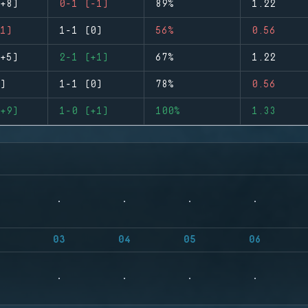
+8)
0-1 (-1)
89%
1.22
1)
1-1 (0)
56%
0.56
+5)
2-1 (+1)
67%
1.22
)
1-1 (0)
78%
0.56
+9)
1-0 (+1)
100%
1.33
03
04
05
06