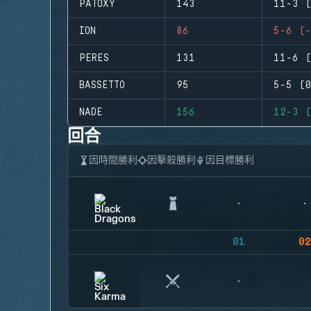
PATOXY
143
11-3 (
ION
86
5-6 (-
PERES
131
11-6 (
BASSETTO
95
5-5 (0
NADE
156
12-3 (
回合
因時間勝利
因擊殺勝利
因目標勝利
01
02