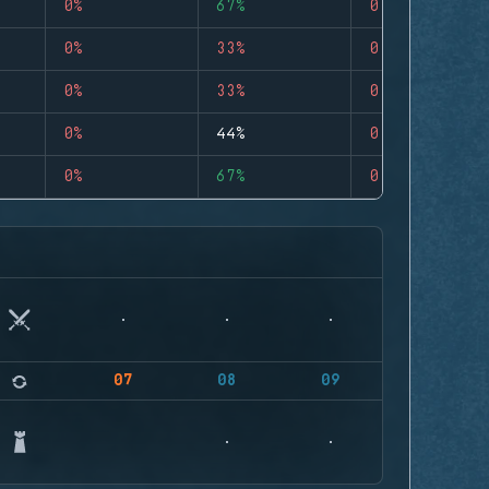
0%
67%
0
0%
33%
0
0%
33%
0
0%
44%
0
0%
67%
0
07
08
09