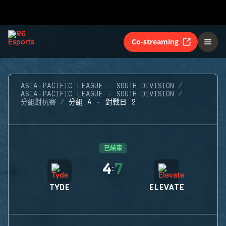
Co-streaming
ASIA-PACIFIC LEAGUE - SOUTH DIVISION
ASIA-PACIFIC LEAGUE - SOUTH DIVISION
分組對抗賽
分組 A - 對戰日 2
已結束
4
7
:
TYDE
ELEVATE