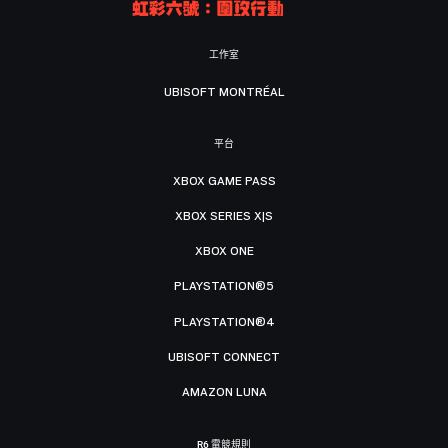
工作室
UBISOFT MONTRÉAL
平台
XBOX GAME PASS
XBOX SERIES X|S
XBOX ONE
PLAYSTATION®5
PLAYSTATION®4
UBISOFT CONNECT
AMAZON LUNA
R6 電競規則