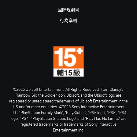
國際規則書
行為準則
©2026 Ubisoft Entertainment. All Rights Reserved. Tom Clancy’s,
Rainbow Six, the Soldier Icon, Ubisoft, and the Ubisoft logo are
registered or unregistered trademarks of Ubisoft Entertainment in the
US and/or other countries. ©2026 Sony Interactive Entertainment
LLC. "PlayStation Family Mark", "PlayStation", "PS5 logo", "PS5", "PS4
logo", "PS4", "PlayStation Shapes Logo" and "Play Has No Limits" are
registered trademarks or trademarks of Sony Interactive
Entertainment Inc.