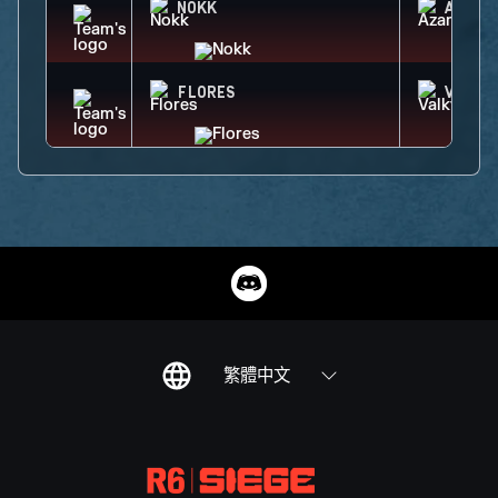
NOKK
AZAMI
FLORES
VALKY
繁體中文