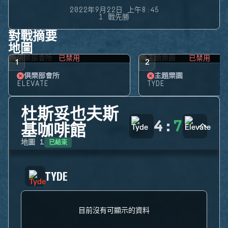
2022年9月22日 上午8:45
1 戰先勝
對戰摘要
地圖
已禁用
已禁用
1
2
俱樂部會所
主題樂園
ELEVATE
TYDE
杜斯妥也夫斯
4
:
7
基咖啡館
已結束
地圖
1
TYDE
目前沒有可顯示的資料