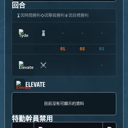
回合
因時間勝利
因擊殺勝利
因目標勝利
01
02
03
04
ELEVATE
目前沒有可顯示的資料
特勤幹員禁用