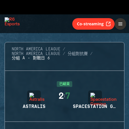
Co-streaming
NORTH AMERICA LEAGUE
NORTH AMERICA LEAGUE
分組對抗賽
分組 A - 對戰日 6
已結束
2
7
:
ASTRALIS
SPACESTATION GAMING