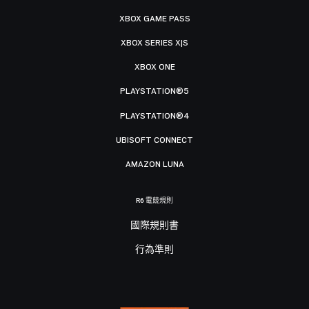
XBOX GAME PASS
XBOX SERIES X|S
XBOX ONE
PLAYSTATION®5
PLAYSTATION®4
UBISOFT CONNECT
AMAZON LUNA
R6 電競規則
國際規則書
行為準則