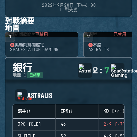
2022年9月28日 下午6:00
1 戰先勝
對戰摘要
地圖
已禁用
已禁用
1
2
奧勒岡鄉間屋宅
木屋
SPACESTATION GAMING
ASTRALIS
銀行
2
:
7
已結束
地圖
1
ASTRALIS
選手
EPS
KD (+/-)
J9O (OLD)
46
2-9 (-7)
SHUTTLE
59
4-9 (-5)