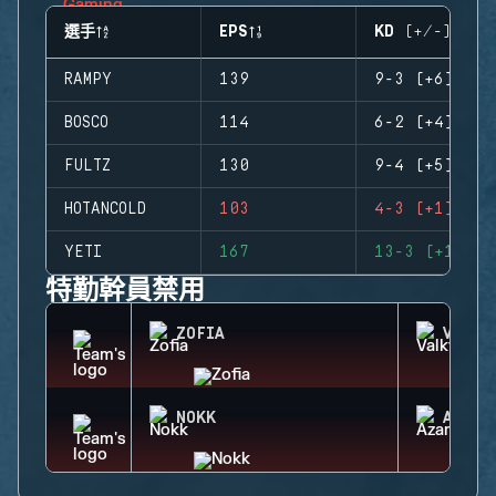
選手
EPS
KD (+/-)
RAMPY
139
9-3 (+6)
BOSCO
114
6-2 (+4)
FULTZ
130
9-4 (+5)
HOTANCOLD
103
4-3 (+1)
YETI
167
13-3 (+10)
特勤幹員禁用
ZOFIA
VALKY
NOKK
AZAMI