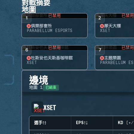
對戰摘要
地圖
已禁用
已禁
1
2
俱樂部會所
摩天大樓
PARABELLUM ESPORTS
XSET
已禁用
已禁
6
7
杜斯妥也夫斯基咖啡館
主題樂園
XSET
PARABELLUM ES
邊境
已結束
地圖
1
XSET
選手
EPS
KD (+/