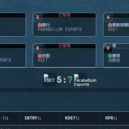
用
已禁用
3
4
銀行
奧勒岡鄉
PARABELLUM ESPORTS
XSET
用
已禁用
8
9
別墅
邊境
PORTS
XSET
決勝局
5
:
7
-)
ENTRY
KOST
KPR