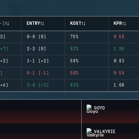
-)
ENTRY
KOST
KPR
2)
0-0 (0)
75%
0.58
+7)
2-2 (0)
83%
1.25
+2)
3-1 (+2)
58%
0.83
)
0-1 (-1)
50%
0.58
+6)
3-0 (+3)
83%
1.08
GOYO
VALKYRIE