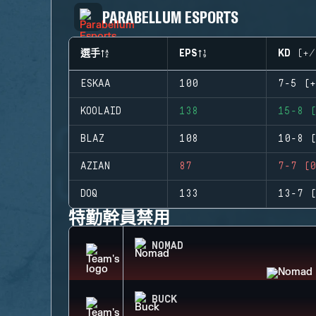
PARABELLUM ESPORTS
選手
EPS
KD (+/
ESKAA
100
7-5 (+
KOOLAID
138
15-8 (
BLAZ
108
10-8 (
AZIAN
87
7-7 (0
DOQ
133
13-7 (
特勤幹員禁用
NOMAD
BUCK