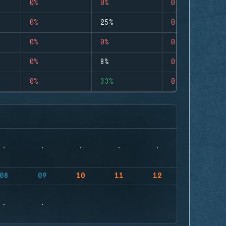
0%
0%
0
0%
25%
0
0%
0%
0
0%
8%
0
0%
33%
0
08
09
10
11
12