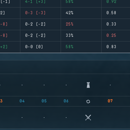
(-1)
4-1 (+3)
58%
0.92
2)
0-3 (-3)
42%
0.58
-8)
0-2 (-2)
25%
0.33
-8)
0-2 (-2)
33%
0.25
+2)
0-0 (0)
58%
0.83
3
04
05
06
07