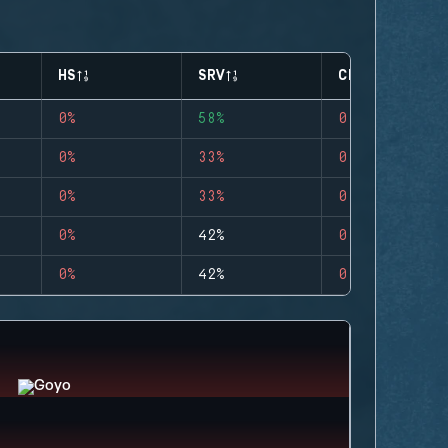
HS
SRV
CLUTCHES
0%
58%
0
0%
33%
0
0%
33%
0
0%
42%
0
0%
42%
0