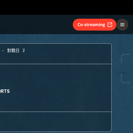
Co-streaming
 - 對戰日 2
ORTS