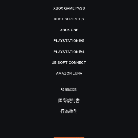
XBOX GAME PASS
XBOX SERIES X|S
XBOX ONE
PLAYSTATION®5
PLAYSTATION®4
UBISOFT CONNECT
AMAZON LUNA
R6 電競規則
國際規則書
行為準則