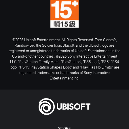
©2026 Ubisoft Entertainment. All Rights Reserved. Tom Clancy’s,
Rainbow Six, the Soldier Icon, Ubisoft, and the Ubisoft logo are
registered or unregistered trademarks of Ubisoft Entertainment in the
US and/or other countries. ©2026 Sony Interactive Entertainment
LLC. "PlayStation Family Mark", "PlayStation", "PS5 logo", "PS5", "PS4
logo", "PS4", "PlayStation Shapes Logo" and "Play Has No Limits" are
registered trademarks or trademarks of Sony Interactive
Entertainment Inc.
STORE