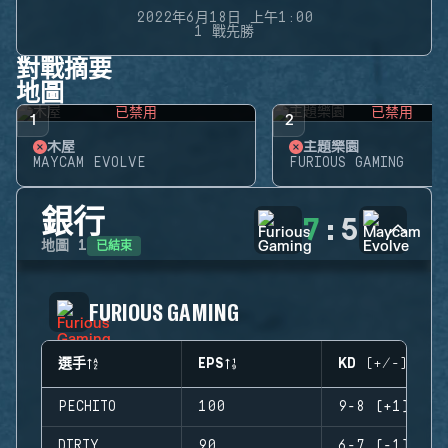
2022年6月18日 上午1:00
1 戰先勝
對戰摘要
地圖
已禁用
已禁用
1
2
木屋
主題樂園
MAYCAM EVOLVE
FURIOUS GAMING
銀行
7
:
5
已結束
地圖
1
FURIOUS GAMING
選手
EPS
KD (+/-)
PECHITO
100
9-8 (+1)
DIRTY
90
6-7 (-1)