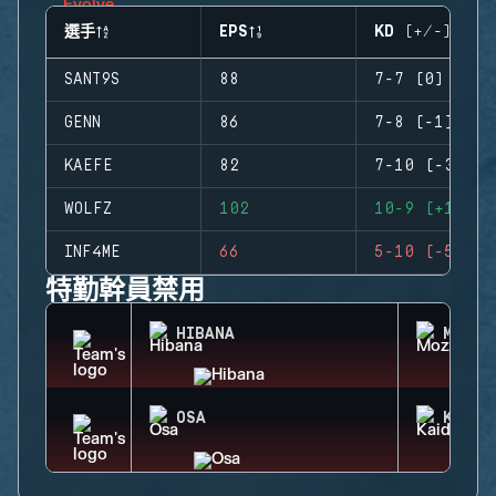
選手
EPS
KD (+/-)
SANT9S
88
7-7 (0)
GENN
86
7-8 (-1)
KAEFE
82
7-10 (-3)
WOLFZ
102
10-9 (+1)
INF4ME
66
5-10 (-5)
特勤幹員禁用
HIBANA
MOZZI
OSA
KAID