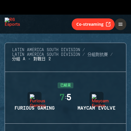
Co-streaming
LATIN AMERICA SOUTH DIVISION
LATIN AMERICA SOUTH DIVISION
分組對抗賽
分組 A - 對戰日 2
已結束
7
5
:
FURIOUS GAMING
MAYCAM EVOLVE