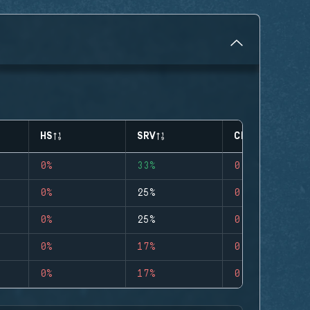
HS
SRV
CLUTCHES
0%
33%
0
0%
25%
0
0%
25%
0
0%
17%
0
0%
17%
0