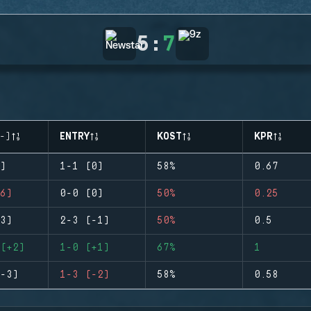
5
:
7
-)
ENTRY
KOST
KPR
)
1-1 (0)
58%
0.67
6)
0-0 (0)
50%
0.25
3)
2-3 (-1)
50%
0.5
(+2)
1-0 (+1)
67%
1
-3)
1-3 (-2)
58%
0.58