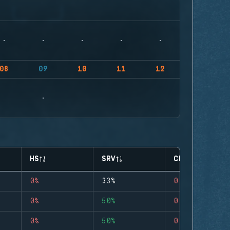
08
09
10
11
12
HS
SRV
CLUTCHES
0%
33%
0
0%
50%
0
0%
50%
0