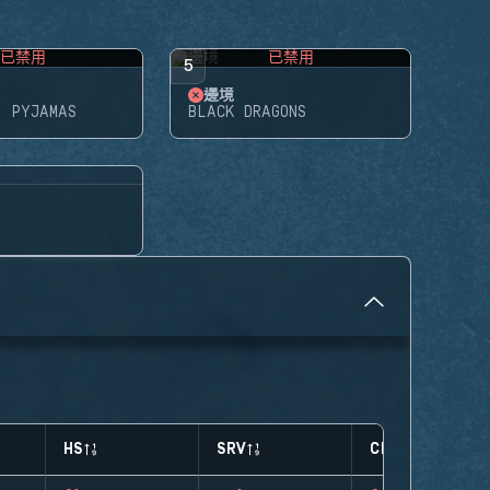
已禁用
已禁用
5
邊境
N PYJAMAS
BLACK DRAGONS
HS
SRV
CLUTCHES