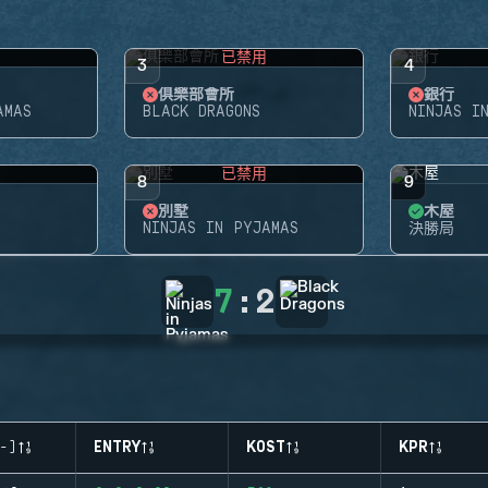
用
已禁用
3
4
俱樂部會所
銀行
AMAS
BLACK DRAGONS
NINJAS I
用
已禁用
8
9
別墅
木屋
NINJAS IN PYJAMAS
決勝局
7
:
2
-)
ENTRY
KOST
KPR