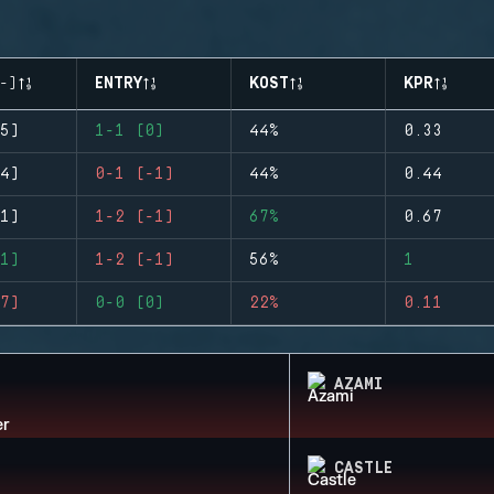
-)
ENTRY
KOST
KPR
5)
1-1 (0)
44%
0.33
4)
0-1 (-1)
44%
0.44
1)
1-2 (-1)
67%
0.67
1)
1-2 (-1)
56%
1
7)
0-0 (0)
22%
0.11
AZAMI
CASTLE