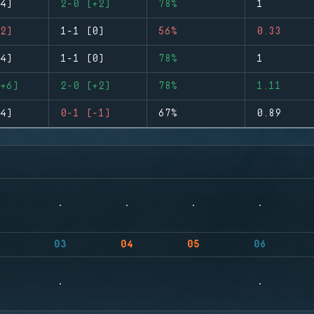
4)
2-0 (+2)
78%
1
2)
1-1 (0)
56%
0.33
4)
1-1 (0)
78%
1
+6)
2-0 (+2)
78%
1.11
4)
0-1 (-1)
67%
0.89
03
04
05
06