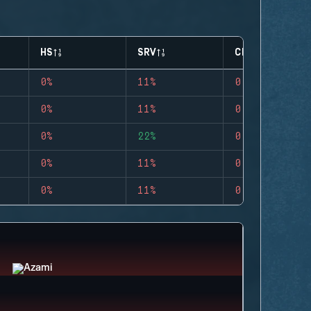
HS
SRV
CLUTCHES
0%
11%
0
0%
11%
0
0%
22%
0
0%
11%
0
0%
11%
0