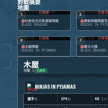
對戰摘要
地圖
已禁用
已禁
1
2
杜斯妥也夫斯基咖啡館
奧勒岡鄉間屋宅
BLACK DRAGONS
NINJAS IN PYJ
已禁用
已禁
6
7
主題樂園
摩天大樓
NINJAS IN PYJAMAS
BLACK DRAGONS
木屋
已結束
地圖
1
NINJAS IN PYJAMAS
選手
EPS
KD (+/