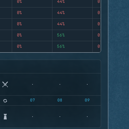
0%
44%
0
0%
44%
0
0%
44%
0
0%
56%
0
0%
56%
0
07
08
09