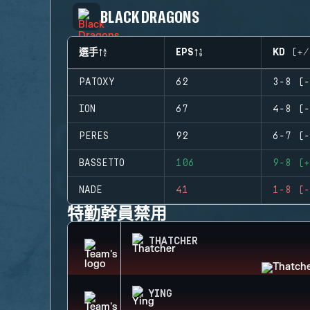
BLACK DRAGONS
選手
EPS
KD (+/
PATOXY
62
3-8 (-
ION
67
4-8 (-
PERES
92
6-7 (-
BASSETTO
106
9-8 (+
NADE
41
1-8 (-
特勤幹員禁用
THATCHER
YING