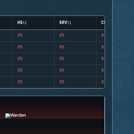
HS
SRV
CLUTCHES
0%
0%
0
0%
0%
0
0%
0%
0
0%
0%
0
0%
0%
0