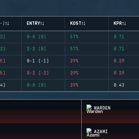
-)
ENTRY
KOST
KPR
2)
0-0 (0)
57%
0.71
2)
2-2 (0)
57%
0.71
5)
0-1 (-1)
29%
0.29
5)
0-2 (-2)
29%
0.29
4)
0-0 (0)
29%
0.43
WARDEN
AZAMI