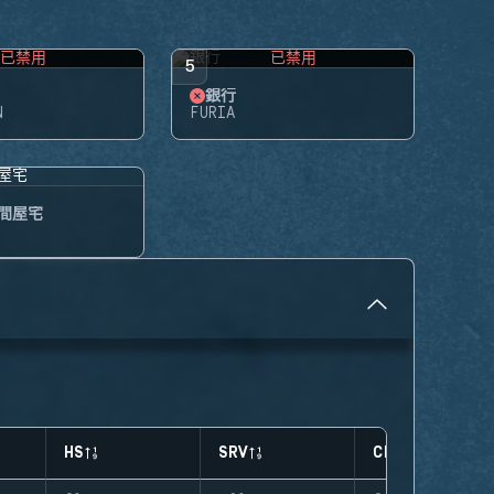
已禁用
已禁用
5
銀行
N
FURIA
間屋宅
HS
SRV
CLUTCHES