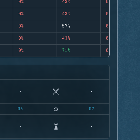
0%
43%
0
0%
43%
0
0%
57%
0
0%
43%
0
0%
71%
0
06
07