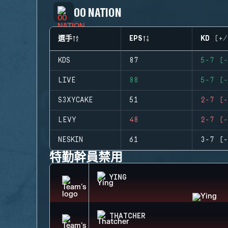
00 NATION
選手
EPS
KD (+/
KDS
87
5-7 (-
LIVE
88
5-7 (-
S3XYCAKE
51
2-7 (-
LEVY
48
2-7 (-
NESKIN
61
3-7 (-
特勤幹員禁用
YING
THATCHER