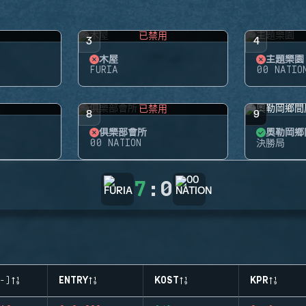
用
已禁用
3
4
木屋
主題樂園
FURIA
00 NATIO
用
已禁用
8
9
俱樂部會所
奧勒岡鄉
00 NATION
決勝局
7
:
0
-)
ENTRY
KOST
KPR