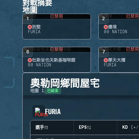
對戰摘要
地圖
已禁用
已禁
1
2
別墅
邊境
FURIA
00 NATION
已禁用
已禁
6
7
杜斯妥也夫斯基咖啡館
摩天大樓
00 NATION
FURIA
奧勒岡鄉間屋宅
已結束
地圖
1
FURIA
選手
EPS
KD (+/