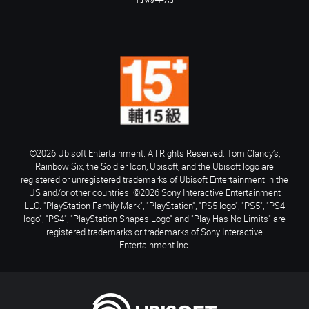
©2026 Ubisoft Entertainment. All Rights Reserved. Tom Clancy’s,
Rainbow Six, the Soldier Icon, Ubisoft, and the Ubisoft logo are
registered or unregistered trademarks of Ubisoft Entertainment in the
US and/or other countries. ©2026 Sony Interactive Entertainment
LLC. "PlayStation Family Mark", "PlayStation", "PS5 logo", "PS5", "PS4
logo", "PS4", "PlayStation Shapes Logo" and "Play Has No Limits" are
registered trademarks or trademarks of Sony Interactive
Entertainment Inc.