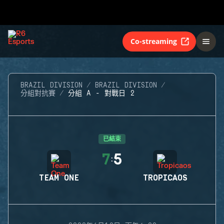
Co-streaming
BRAZIL DIVISION
BRAZIL DIVISION
分組對抗賽
分組 A - 對戰日 2
已結束
7
5
:
TEAM ONE
TROPICAOS