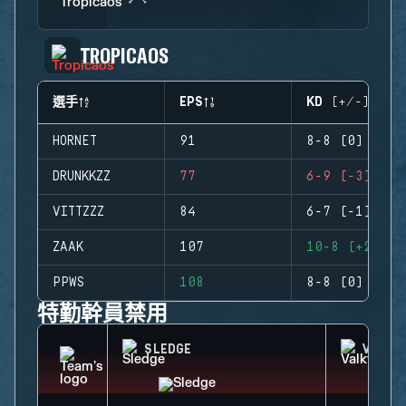
TROPICAOS
選手
EPS
KD (+/-)
HORNET
91
8-8 (0)
DRUNKKZZ
77
6-9 (-3)
VITTZZZ
84
6-7 (-1)
ZAAK
107
10-8 (+2)
PPWS
108
8-8 (0)
特勤幹員禁用
SLEDGE
VALKY