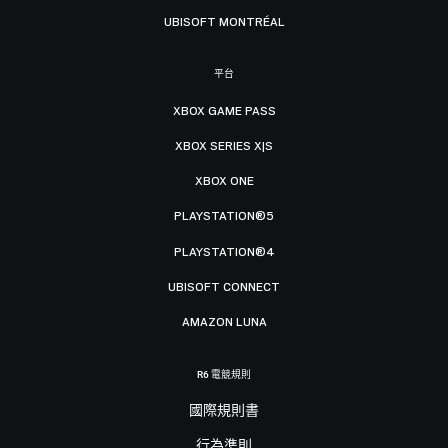
UBISOFT MONTRÉAL
平台
XBOX GAME PASS
XBOX SERIES X|S
XBOX ONE
PLAYSTATION®5
PLAYSTATION®4
UBISOFT CONNECT
AMAZON LUNA
R6 電競規則
國際規則書
行為準則