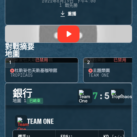
2022年6月19日 下午4:00
1 戰先勝
重播
對戰摘要
地圖
已禁用
已禁用
1
2
杜斯妥也夫斯基咖啡館
主題樂園
TROPICAOS
TEAM ONE
銀行
7
:
5
已結束
地圖
1
TEAM ONE