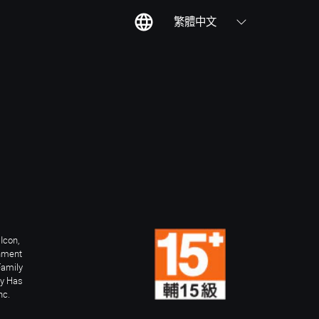
繁體中文
Icon,
inment
Family
ay Has
nc.