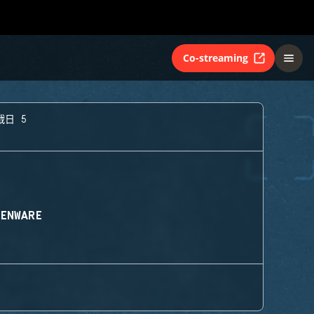
Co-streaming
戰日 5
IENWARE