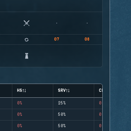
07
08
HS
SRV
CLUTCHES
0%
25%
0
0%
50%
0
0%
50%
0