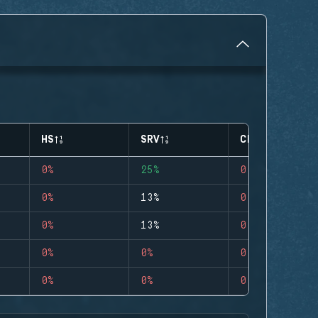
HS
SRV
CLUTCHES
0%
25%
0
0%
13%
0
0%
13%
0
0%
0%
0
0%
0%
0