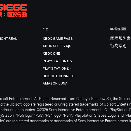
平台
R6 電競規則
MONTRÉAL
XBOX GAME PASS
國際規則書
XBOX SERIES X|S
行為準則
XBOX ONE
PLAYSTATION®5
PLAYSTATION®4
UBISOFT CONNECT
AMAZON LUNA
soft Entertainment. All Rights Reserved. Tom Clancy’s, Rainbow Six, the Soldier 
nd the Ubisoft logo are registered or unregistered trademarks of Ubisoft Enterta
and/or other countries. ©2026 Sony Interactive Entertainment LLC. "PlayStation 
ayStation", "PS5 logo", "PS5", "PS4 logo", "PS4", "PlayStation Shapes Logo" and "Pl
ts" are registered trademarks or trademarks of Sony Interactive Entertainment I