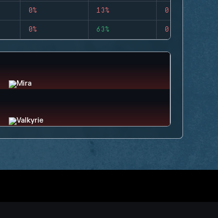
0%
13%
0
0%
63%
0