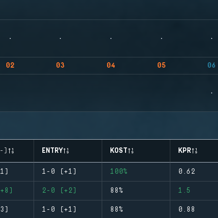
02
03
04
05
06
-)
ENTRY
KOST
KPR
1)
1-0 (+1)
100%
0.62
+8)
2-0 (+2)
88%
1.5
3)
1-0 (+1)
88%
0.88