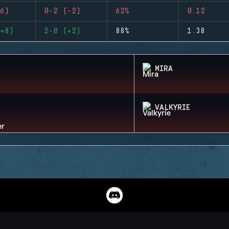
6)
0-2 (-2)
62%
0.12
+8)
2-0 (+2)
88%
1.38
MIRA
VALKYRIE