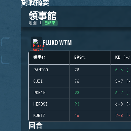
對戰摘要
領事館
已結束
地圖
1
FLUXO W7M
選手
EPS
KD (+/
PANICO
78
5-6 (-
GUII
76
5-7 (-
PDR1N
93
6-7 (-
HERDSZ
93
6-8 (-
KURTZ
46
2-8 (-
回合