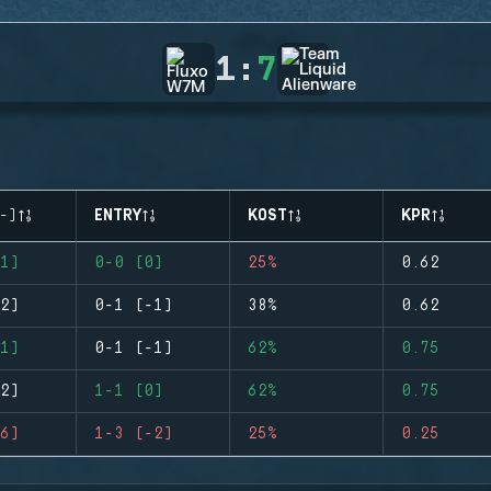
1
:
7
-)
ENTRY
KOST
KPR
1)
0-0 (0)
25%
0.62
2)
0-1 (-1)
38%
0.62
1)
0-1 (-1)
62%
0.75
2)
1-1 (0)
62%
0.75
6)
1-3 (-2)
25%
0.25