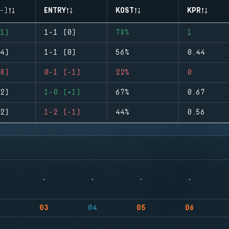
-)
ENTRY
KOST
KPR
1)
1-1 (0)
78%
1
4)
1-1 (0)
56%
0.44
8)
0-1 (-1)
22%
0
2)
1-0 (+1)
67%
0.67
2)
1-2 (-1)
44%
0.56
03
04
05
06