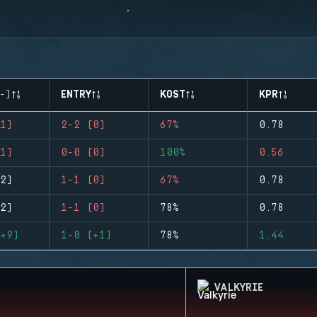
-)
ENTRY
KOST
KPR
1)
2-2 (0)
67%
0.78
1)
0-0 (0)
100%
0.56
2)
1-1 (0)
67%
0.78
2)
1-1 (0)
78%
0.78
+9)
1-0 (+1)
78%
1.44
VALKYRIE