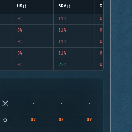
HS
SRV
CLUTCHES
0%
11%
0
0%
11%
0
0%
11%
0
0%
11%
0
0%
22%
0
07
08
09