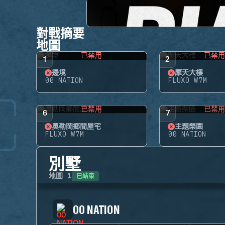
對戰摘要
地圖
已禁用
已禁
1
2
邊境
摩天大樓
00 NATION
FLUXO W7M
已禁用
已禁
6
7
奧勒岡鄉間屋宅
主題樂園
FLUXO W7M
00 NATION
別墅
已結束
地圖
1
00 NATION