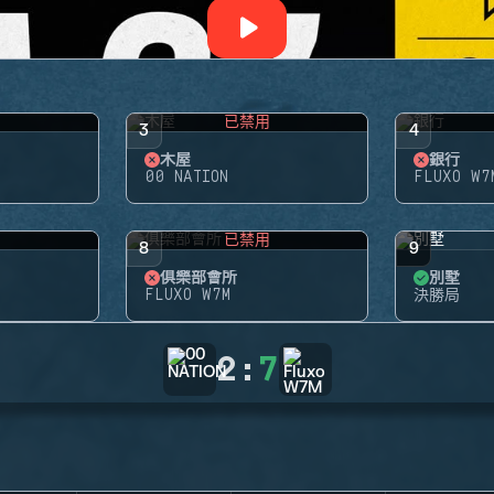
用
已禁用
3
4
木屋
銀行
00 NATION
FLUXO W7
用
已禁用
8
9
俱樂部會所
別墅
FLUXO W7M
決勝局
2
:
7