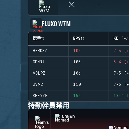
FLUXO W7M
選手
EPS
KD (+/
HERDSZ
104
7-6 (+
GDNN1
105
5-4 (+
VOLPZ
106
7-5 (+
JV92
110
7-5 (+
KHEYZE
154
13-4 (
特勤幹員禁用
NOMAD