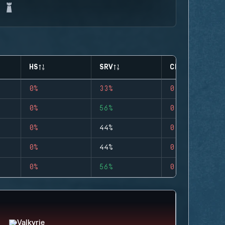
HS
SRV
CLUTCHES
0%
33%
0
0%
56%
0
0%
44%
0
0%
44%
0
0%
56%
0