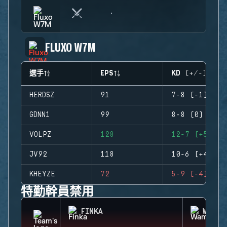
FLUXO W7M
選手
EPS
KD (+/-)
HERDSZ
91
7-8 (-1)
GDNN1
99
8-8 (0)
VOLPZ
128
12-7 (+5)
JV92
118
10-6 (+4)
KHEYZE
72
5-9 (-4)
特勤幹員禁用
FINKA
WAMAI