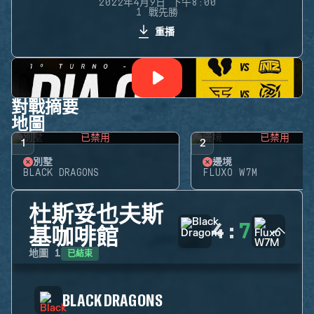
2022年4月9日 下午8:00
1 戰先勝
重播
對戰摘要
地圖
已禁用
已禁用
1
2
別墅
邊境
BLACK DRAGONS
FLUXO W7M
杜斯妥也夫斯
4
:
7
基咖啡館
已結束
地圖
1
BLACK DRAGONS