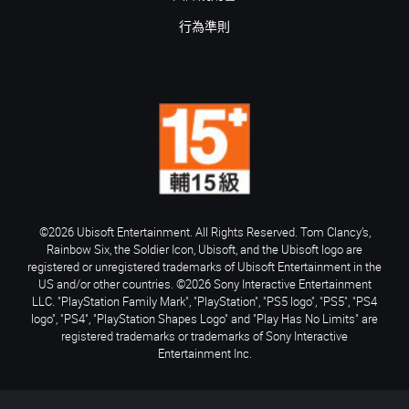
行為準則
©2026 Ubisoft Entertainment. All Rights Reserved. Tom Clancy’s,
Rainbow Six, the Soldier Icon, Ubisoft, and the Ubisoft logo are
registered or unregistered trademarks of Ubisoft Entertainment in the
US and/or other countries. ©2026 Sony Interactive Entertainment
LLC. "PlayStation Family Mark", "PlayStation", "PS5 logo", "PS5", "PS4
logo", "PS4", "PlayStation Shapes Logo" and "Play Has No Limits" are
registered trademarks or trademarks of Sony Interactive
Entertainment Inc.