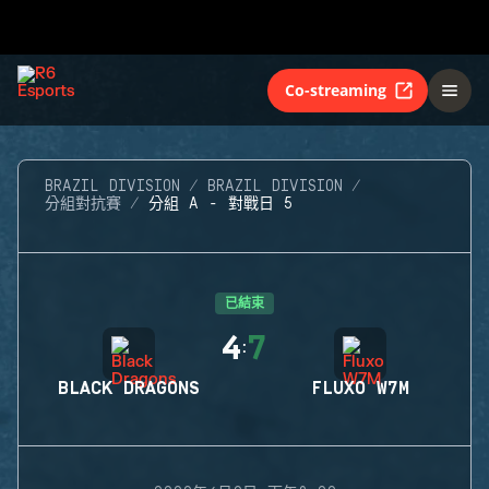
Co-streaming
BRAZIL DIVISION
BRAZIL DIVISION
分組對抗賽
分組 A - 對戰日 5
已結束
4
7
:
BLACK DRAGONS
FLUXO W7M