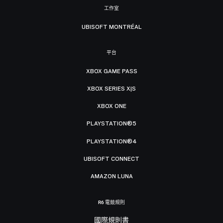
工作室
UBISOFT MONTRÉAL
平台
XBOX GAME PASS
XBOX SERIES X|S
XBOX ONE
PLAYSTATION®5
PLAYSTATION®4
UBISOFT CONNECT
AMAZON LUNA
R6 電競規則
國際規則書