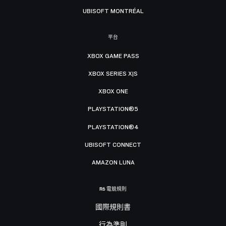
UBISOFT MONTRÉAL
平台
XBOX GAME PASS
XBOX SERIES X|S
XBOX ONE
PLAYSTATION®5
PLAYSTATION®4
UBISOFT CONNECT
AMAZON LUNA
R6 電競規則
國際規則書
行為準則