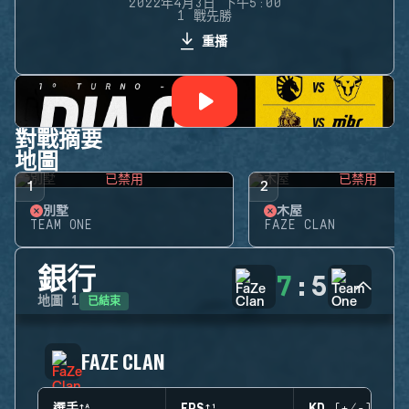
2022年4月3日 下午5:00
1 戰先勝
重播
對戰摘要
地圖
已禁用
已禁用
1
2
別墅
木屋
TEAM ONE
FAZE CLAN
銀行
7
:
5
已結束
地圖
1
FAZE CLAN