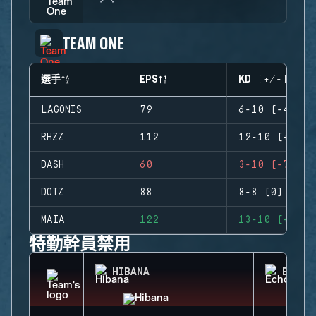
TEAM ONE
選手
EPS
KD (+/-)
LAGONIS
79
6-10 (-4)
RHZZ
112
12-10 (+2)
DASH
60
3-10 (-7)
DOTZ
88
8-8 (0)
MAIA
122
13-10 (+3)
特勤幹員禁用
HIBANA
ECHO