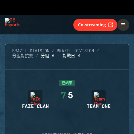
Co-streaming
BRAZIL DIVISION
BRAZIL DIVISION
分組對抗賽
分組 A - 對戰日 4
已結束
7
5
:
FAZE CLAN
TEAM ONE