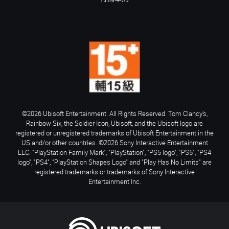
©2026 Ubisoft Entertainment. All Rights Reserved. Tom Clancy’s,
Rainbow Six, the Soldier Icon, Ubisoft, and the Ubisoft logo are
registered or unregistered trademarks of Ubisoft Entertainment in the
US and/or other countries. ©2026 Sony Interactive Entertainment
LLC. "PlayStation Family Mark", "PlayStation", "PS5 logo", "PS5", "PS4
logo", "PS4", "PlayStation Shapes Logo" and "Play Has No Limits" are
registered trademarks or trademarks of Sony Interactive
Entertainment Inc.