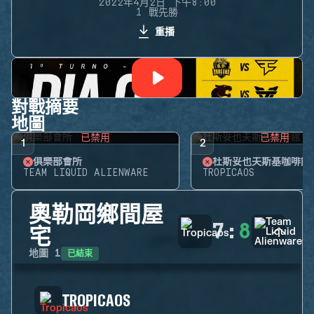
2022年4月2日 下午8:00
1 戰先勝
重播
對戰摘要
地圖
已禁用
已禁用
1
2
俱樂部會所
杜斯妥也夫斯基咖啡館
TEAM LIQUID ALIENWARE
TROPICAOS
奧勒岡鄉間屋
7
:
8
宅
已結束
地圖
1
TROPICAOS