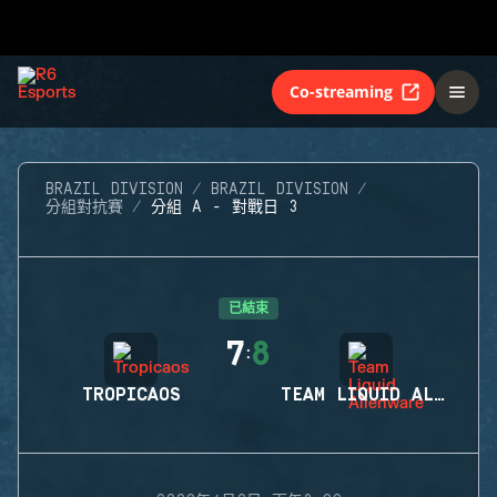
Co-streaming
BRAZIL DIVISION
BRAZIL DIVISION
分組對抗賽
分組 A - 對戰日 3
已結束
7
8
:
TROPICAOS
TEAM LIQUID ALIENWARE