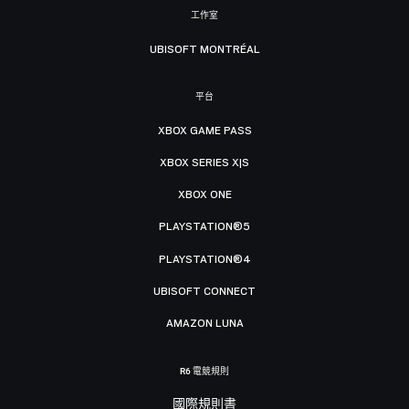
工作室
UBISOFT MONTRÉAL
平台
XBOX GAME PASS
XBOX SERIES X|S
XBOX ONE
PLAYSTATION®5
PLAYSTATION®4
UBISOFT CONNECT
AMAZON LUNA
R6 電競規則
國際規則書