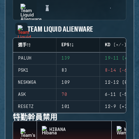
TEAM LIQUID ALIENWARE
選手
EPS
KD (+/-)
PALUH
139
19-11 (+8)
PSK1
83
8-14 (-6)
NESKWGA
109
12-12 (0)
ASK
70
6-11 (-5)
RESETZ
101
12-9 (+3)
特勤幹員禁用
HIBANA
WAMAI