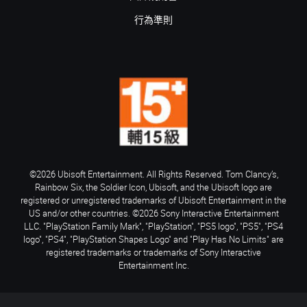
行為準則
©2026 Ubisoft Entertainment. All Rights Reserved. Tom Clancy’s,
Rainbow Six, the Soldier Icon, Ubisoft, and the Ubisoft logo are
registered or unregistered trademarks of Ubisoft Entertainment in the
US and/or other countries. ©2026 Sony Interactive Entertainment
LLC. "PlayStation Family Mark", "PlayStation", "PS5 logo", "PS5", "PS4
logo", "PS4", "PlayStation Shapes Logo" and "Play Has No Limits" are
registered trademarks or trademarks of Sony Interactive
Entertainment Inc.