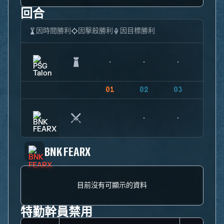
回合
因時間勝利
因擊殺勝利
因目標勝利
01
02
03
04
BNK FEARX
目前沒有可顯示的資料
特勤幹員禁用