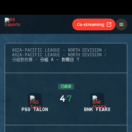
Co-streaming
ASIA-PACIFIC LEAGUE - NORTH DIVISION
ASIA-PACIFIC LEAGUE - NORTH DIVISION
分組對抗賽
分組 A - 對戰日 7
已結束
4
7
:
PSG TALON
BNK FEARX