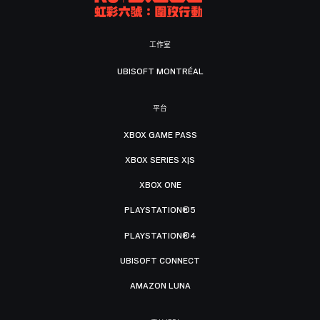
工作室
UBISOFT MONTRÉAL
平台
XBOX GAME PASS
XBOX SERIES X|S
XBOX ONE
PLAYSTATION®5
PLAYSTATION®4
UBISOFT CONNECT
AMAZON LUNA