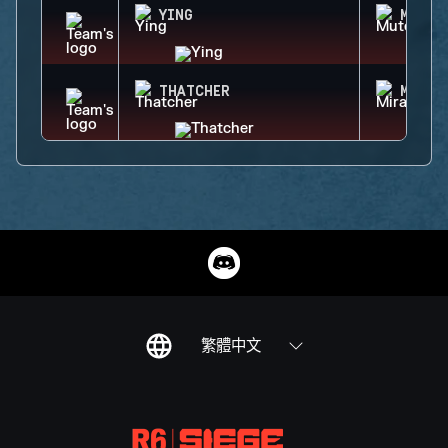
YING
MUTE
THATCHER
MIRA
繁體中文