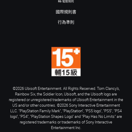
R6 電競規則
國際規則書
行為準則
©2026 Ubisoft Entertainment. All Rights Reserved. Tom Clancy’s,
Rainbow Six, the Soldier Icon, Ubisoft, and the Ubisoft logo are
registered or unregistered trademarks of Ubisoft Entertainment in the
US and/or other countries. ©2026 Sony Interactive Entertainment
LLC. "PlayStation Family Mark", "PlayStation", "PS5 logo", "PS5", "PS4
logo", "PS4", "PlayStation Shapes Logo" and "Play Has No Limits" are
registered trademarks or trademarks of Sony Interactive
Entertainment Inc.