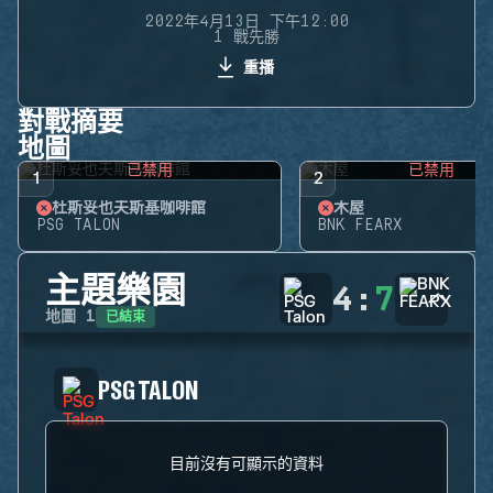
2022年4月13日 下午12:00
1 戰先勝
重播
對戰摘要
地圖
已禁用
已禁用
1
2
杜斯妥也夫斯基咖啡館
木屋
PSG TALON
BNK FEARX
主題樂園
4
:
7
已結束
地圖
1
PSG TALON
目前沒有可顯示的資料