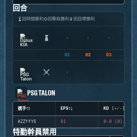
回合
因時間勝利
因擊殺勝利
因目標勝利
01
02
03
04
PSG TALON
選手
EPS
KD (+/-)
AZZYYYS
81
0-0 (0)
特勤幹員禁用