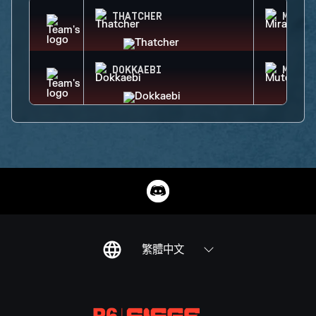
THATCHER
MIRA
DOKKAEBI
MUTE
繁體中文