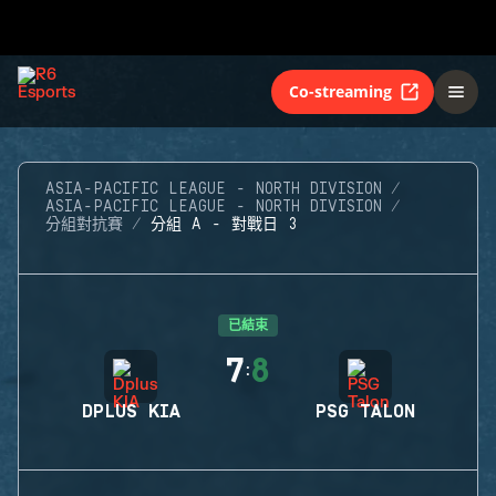
Co-streaming
ASIA-PACIFIC LEAGUE - NORTH DIVISION
ASIA-PACIFIC LEAGUE - NORTH DIVISION
分組對抗賽
分組 A - 對戰日 3
已結束
7
8
:
DPLUS KIA
PSG TALON