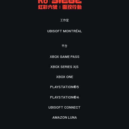
工作室
UBISOFT MONTRÉAL
平台
XBOX GAME PASS
XBOX SERIES X|S
XBOX ONE
PLAYSTATION®5
PLAYSTATION®4
UBISOFT CONNECT
AMAZON LUNA