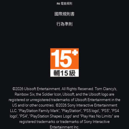
R6 電競規則
國際規則書
行為準則
©2026 Ubisoft Entertainment. All Rights Reserved. Tom Clancy’s,
Rainbow Six, the Soldier Icon, Ubisoft, and the Ubisoft logo are
registered or unregistered trademarks of Ubisoft Entertainment in the
US and/or other countries. ©2026 Sony Interactive Entertainment
LLC. "PlayStation Family Mark", "PlayStation", "PS5 logo", "PS5", "PS4
logo", "PS4", "PlayStation Shapes Logo" and "Play Has No Limits" are
registered trademarks or trademarks of Sony Interactive
Entertainment Inc.