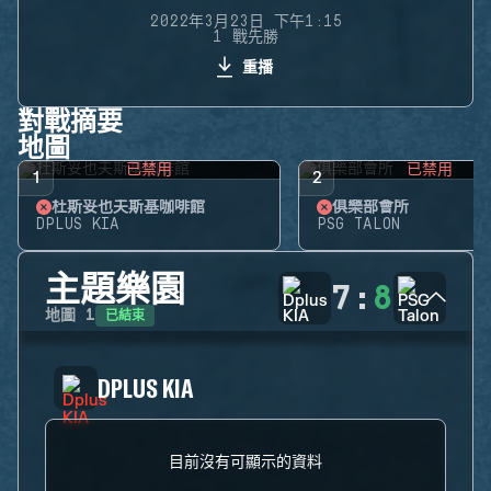
2022年3月23日 下午1:15
1 戰先勝
重播
對戰摘要
地圖
已禁用
已禁用
1
2
杜斯妥也夫斯基咖啡館
俱樂部會所
DPLUS KIA
PSG TALON
主題樂園
7
:
8
已結束
地圖
1
DPLUS KIA
目前沒有可顯示的資料