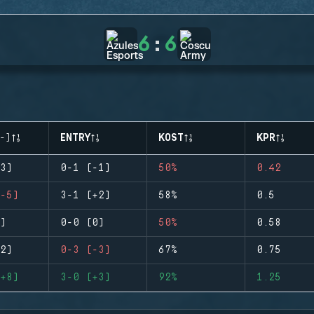
6
:
6
-)
ENTRY
KOST
KPR
3)
0-1 (-1)
50%
0.42
-5)
3-1 (+2)
58%
0.5
)
0-0 (0)
50%
0.58
2)
0-3 (-3)
67%
0.75
+8)
3-0 (+3)
92%
1.25