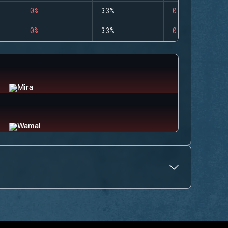
0%
33%
0
0%
33%
0