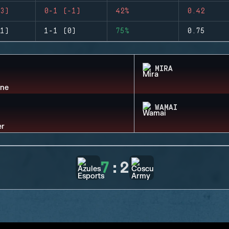
3)
0-1 (-1)
42%
0.42
1)
1-1 (0)
75%
0.75
MIRA
WAMAI
7
:
2