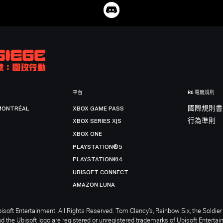
平台
R6 電競規則
MONTRÉAL
XBOX GAME PASS
國際規則書
XBOX SERIES X|S
行為準則
XBOX ONE
PLAYSTATION®5
PLAYSTATION®4
UBISOFT CONNECT
AMAZON LUNA
soft Entertainment. All Rights Reserved. Tom Clancy’s, Rainbow Six, the Soldier 
nd the Ubisoft logo are registered or unregistered trademarks of Ubisoft Enterta