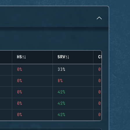
HS
SRV
CLUTCHES
0%
33%
0
0%
8%
0
0%
42%
0
0%
42%
0
0%
42%
0