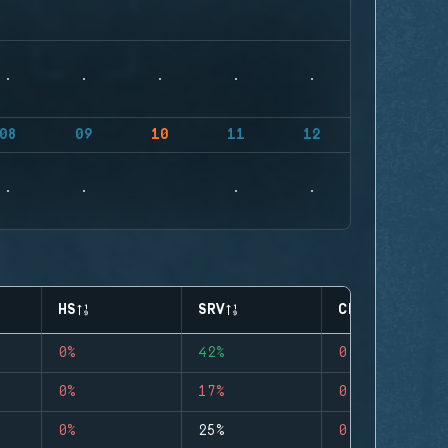
08
09
10
11
12
HS
SRV
CLUTCHES
0%
42%
0
0%
17%
0
0%
25%
0