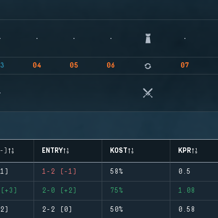
3
04
05
06
07
-)
ENTRY
KOST
KPR
1)
1-2 (-1)
58%
0.5
(+3)
2-0 (+2)
75%
1.08
2)
2-2 (0)
50%
0.58