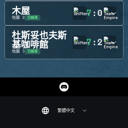
木屋
7
:
0
已結束
地圖
2
杜斯妥也夫斯
7
:
2
基咖啡館
已結束
地圖
3
繁體中文