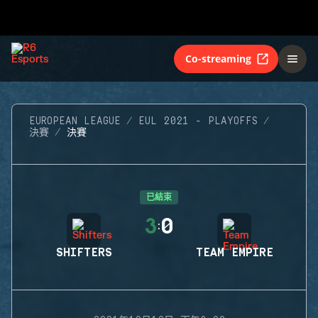
Co-streaming
EUROPEAN LEAGUE
EUL 2021 - PLAYOFFS
決賽
決賽
已結束
3
0
:
SHIFTERS
TEAM EMPIRE