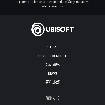
registered trademarks or trademarks of Sony Interactive
Entertainment Inc.
STORE
UBISOFT CONNECT
公司資訊
NEWS
客戶服務
聯繫方式