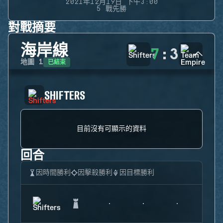
2021年12月19日 下午3:00
5 戰先勝
對戰摘要
海岸線
7
:
3
已結束
地圖
1
SHIFTERS
目前沒有可顯示的資料
回合
因時間勝利
因擊殺勝利
因目標勝利