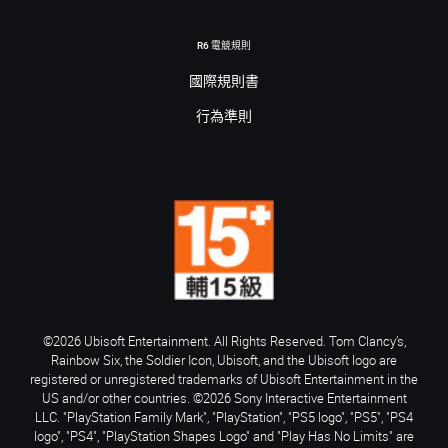
R6 電競規則
國際規則書
行為準則
©2026 Ubisoft Entertainment. All Rights Reserved. Tom Clancy’s,
Rainbow Six, the Soldier Icon, Ubisoft, and the Ubisoft logo are
registered or unregistered trademarks of Ubisoft Entertainment in the
US and/or other countries. ©2026 Sony Interactive Entertainment
LLC. "PlayStation Family Mark", "PlayStation", "PS5 logo", "PS5", "PS4
logo", "PS4", "PlayStation Shapes Logo" and "Play Has No Limits" are