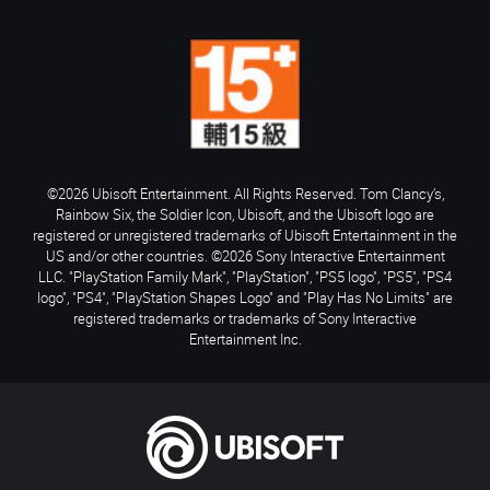
©2026 Ubisoft Entertainment. All Rights Reserved. Tom Clancy’s,
Rainbow Six, the Soldier Icon, Ubisoft, and the Ubisoft logo are
registered or unregistered trademarks of Ubisoft Entertainment in the
US and/or other countries. ©2026 Sony Interactive Entertainment
LLC. "PlayStation Family Mark", "PlayStation", "PS5 logo", "PS5", "PS4
logo", "PS4", "PlayStation Shapes Logo" and "Play Has No Limits" are
registered trademarks or trademarks of Sony Interactive
Entertainment Inc.