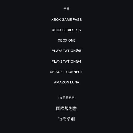
平台
XBOX GAME PASS
XBOX SERIES X|S
XBOX ONE
PLAYSTATION®5
PLAYSTATION®4
UBISOFT CONNECT
AMAZON LUNA
R6 電競規則
國際規則書
行為準則