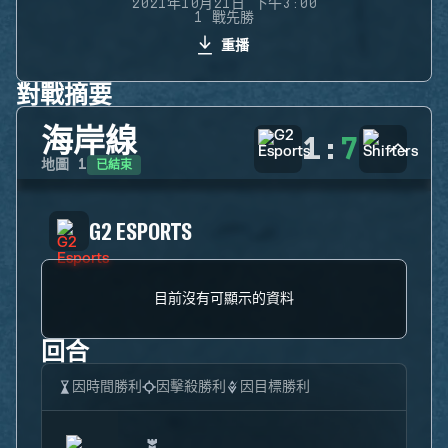
2021年10月21日 下午3:00
1 戰先勝
重播
對戰摘要
海岸線
1
:
7
已結束
地圖
1
G2 ESPORTS
目前沒有可顯示的資料
回合
因時間勝利
因擊殺勝利
因目標勝利