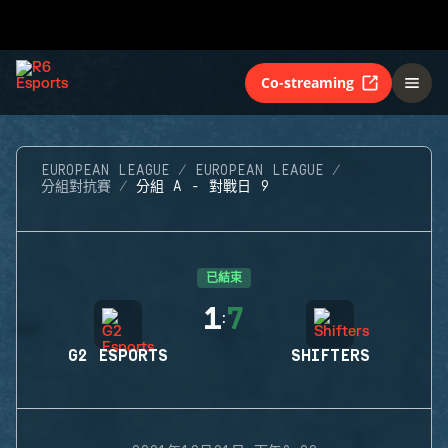
Co-streaming
EUROPEAN LEAGUE
EUROPEAN LEAGUE
分組對抗賽
分組 A - 對戰日 9
已結束
1
7
:
G2 ESPORTS
SHIFTERS