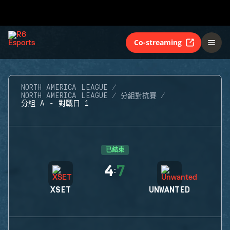
Co-streaming
NORTH AMERICA LEAGUE
NORTH AMERICA LEAGUE
分組對抗賽
分組 A - 對戰日 1
已結束
4
7
:
XSET
UNWANTED