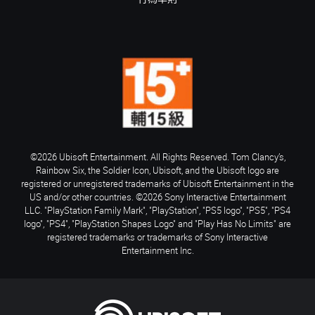
©2026 Ubisoft Entertainment. All Rights Reserved. Tom Clancy’s,
Rainbow Six, the Soldier Icon, Ubisoft, and the Ubisoft logo are
registered or unregistered trademarks of Ubisoft Entertainment in the
US and/or other countries. ©2026 Sony Interactive Entertainment
LLC. "PlayStation Family Mark", "PlayStation", "PS5 logo", "PS5", "PS4
logo", "PS4", "PlayStation Shapes Logo" and "Play Has No Limits" are
registered trademarks or trademarks of Sony Interactive
Entertainment Inc.