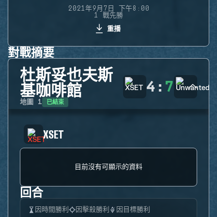
2021年9月7日 下午8:00
1 戰先勝
重播
對戰摘要
杜斯妥也夫斯
4
:
7
基咖啡館
已結束
地圖
1
XSET
目前沒有可顯示的資料
回合
因時間勝利
因擊殺勝利
因目標勝利