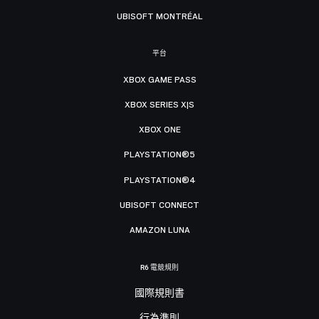
UBISOFT MONTRÉAL
平台
XBOX GAME PASS
XBOX SERIES X|S
XBOX ONE
PLAYSTATION®5
PLAYSTATION®4
UBISOFT CONNECT
AMAZON LUNA
R6 電競規則
國際規則書
行為準則