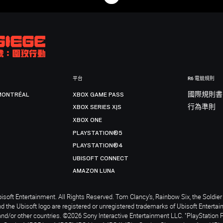
平台
R6 電競規則
MONTRÉAL
XBOX GAME PASS
國際規則書
XBOX SERIES X|S
行為準則
XBOX ONE
PLAYSTATION®5
PLAYSTATION®4
UBISOFT CONNECT
AMAZON LUNA
soft Entertainment. All Rights Reserved. Tom Clancy’s, Rainbow Six, the Soldier 
nd the Ubisoft logo are registered or unregistered trademarks of Ubisoft Enterta
and/or other countries. ©2026 Sony Interactive Entertainment LLC. "PlayStation 