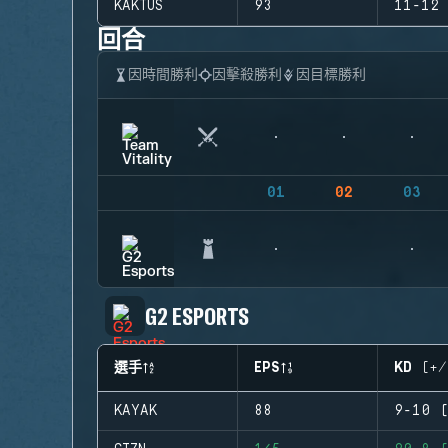
KAKTUS
93
11-12 
回合
因時間勝利
因擊殺勝利
因目標勝利
01
02
03
G2 ESPORTS
選手
EPS
KD (+/
KAYAK
88
9-10 (