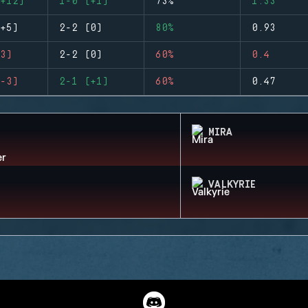
+12)
1-0 (+1)
73%
1.33
+5)
2-2 (0)
80%
0.93
3)
2-2 (0)
60%
0.4
-3)
2-1 (+1)
60%
0.47
MIRA
VALKYRIE