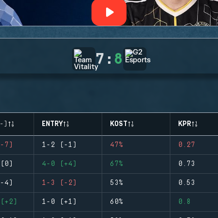
7
:
8
-)
ENTRY
KOST
KPR
-7)
1-2 (-1)
47%
0.27
(0)
4-0 (+4)
67%
0.73
-4)
1-3 (-2)
53%
0.53
(+2)
1-0 (+1)
60%
0.8