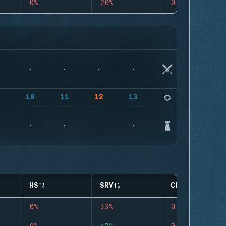
0%
20%
0
9
10
11
12
13
14
HS
SRV
CLUTCHES
0%
33%
0