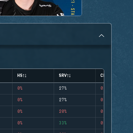
HS
SRV
CLUTCHES
0%
27%
0
0%
27%
0
0%
20%
0
0%
33%
0