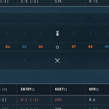
(-1)
1-2 (-1)
53%
0.73
04
05
06
07
08
0
-)
ENTRY
KOST
KPR
-1)
0-3 (-3)
60%
0.6