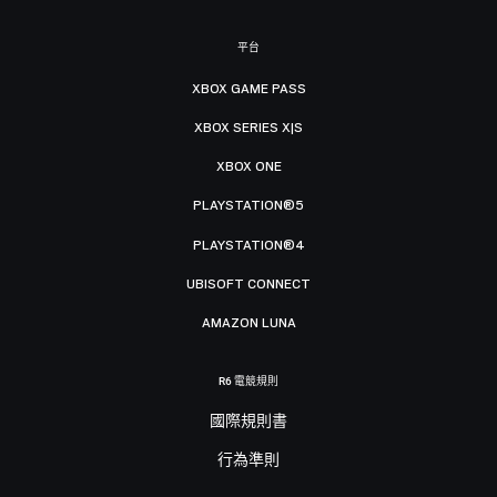
平台
XBOX GAME PASS
XBOX SERIES X|S
XBOX ONE
PLAYSTATION®5
PLAYSTATION®4
UBISOFT CONNECT
AMAZON LUNA
R6 電競規則
國際規則書
行為準則