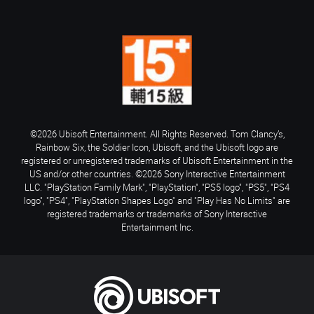
©2026 Ubisoft Entertainment. All Rights Reserved. Tom Clancy’s,
Rainbow Six, the Soldier Icon, Ubisoft, and the Ubisoft logo are
registered or unregistered trademarks of Ubisoft Entertainment in the
US and/or other countries. ©2026 Sony Interactive Entertainment
LLC. "PlayStation Family Mark", "PlayStation", "PS5 logo", "PS5", "PS4
logo", "PS4", "PlayStation Shapes Logo" and "Play Has No Limits" are
registered trademarks or trademarks of Sony Interactive
Entertainment Inc.