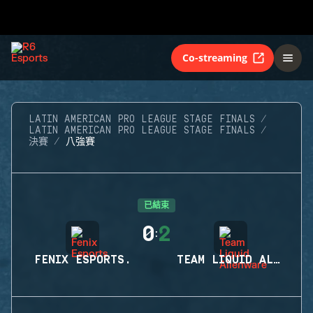
Co-streaming
LATIN AMERICAN PRO LEAGUE STAGE FINALS
LATIN AMERICAN PRO LEAGUE STAGE FINALS
決賽
八強賽
已結束
0
2
:
FENIX ESPORTS.
TEAM LIQUID ALIENWARE