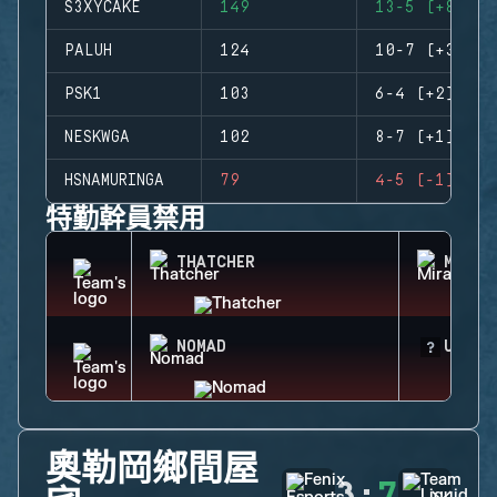
S3XYCAKE
149
13-5 (+8)
PALUH
124
10-7 (+3)
PSK1
103
6-4 (+2)
NESKWGA
102
8-7 (+1)
HSNAMURINGA
79
4-5 (-1)
特勤幹員禁用
THATCHER
MIRA
NOMAD
UNKNO
奧勒岡鄉間屋
3
:
7