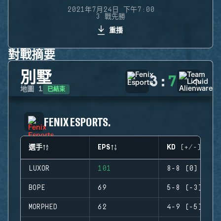
2021年7月24日 下午7:00
3 戰先勝
重播
對戰摘要
別墅
3
:
7
已結束
地圖
1
FENIX ESPORTS.
選手
EPS
KD (+/-)
LUXOR
101
8-8 (0)
BOPE
69
5-8 (-3)
MORPHED
62
4-9 (-5)