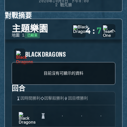
2020年10月8日 下午8:00
2 戰先勝
對戰摘要
主題樂園
4
:
7
已結束
地圖
1
BLACK DRAGONS
目前沒有可顯示的資料
回合
因時間勝利
因擊殺勝利
因目標勝利