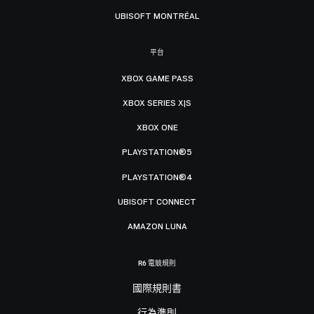
UBISOFT MONTRÉAL
平台
XBOX GAME PASS
XBOX SERIES X|S
XBOX ONE
PLAYSTATION®5
PLAYSTATION®4
UBISOFT CONNECT
AMAZON LUNA
R6 電競規則
國際規則書
行為準則