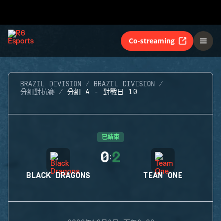
Co-streaming
BRAZIL DIVISION
BRAZIL DIVISION
分組對抗賽
分組 A - 對戰日 10
已結束
0
2
:
BLACK DRAGONS
TEAM ONE