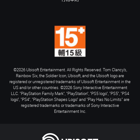
©2026 Ubisoft Entertainment. All Rights Reserved. Tom Clancy’s,
Rainbow Six, the Soldier Icon, Ubisoft, and the Ubisoft logo are
registered or unregistered trademarks of Ubisoft Entertainment in the
US and/or other countries. ©2026 Sony Interactive Entertainment
LLC. "PlayStation Family Mark", "PlayStation", "PS5 logo", "PS5", "PS4
logo", "PS4", "PlayStation Shapes Logo" and "Play Has No Limits" are
registered trademarks or trademarks of Sony Interactive
Entertainment Inc.