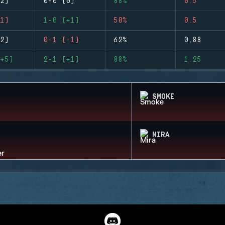
2)
0-0 (0)
88%
0.5
1)
1-0 (+1)
50%
0.5
2)
0-1 (-1)
62%
0.88
+5)
2-1 (+1)
88%
1.25
SMOKE
MIRA