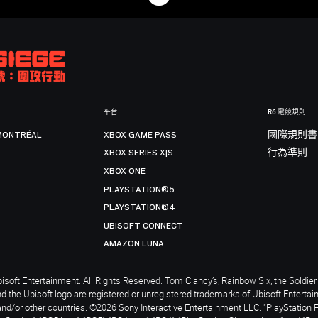
平台
R6 電競規則
MONTRÉAL
XBOX GAME PASS
國際規則書
XBOX SERIES X|S
行為準則
XBOX ONE
PLAYSTATION®5
PLAYSTATION®4
UBISOFT CONNECT
AMAZON LUNA
soft Entertainment. All Rights Reserved. Tom Clancy’s, Rainbow Six, the Soldier 
nd the Ubisoft logo are registered or unregistered trademarks of Ubisoft Enterta
and/or other countries. ©2026 Sony Interactive Entertainment LLC. "PlayStation 