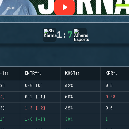
1
:
7
-)
ENTRY
KOST
KPR
3)
0-0 (0)
62%
0.5
4)
0-1 (-1)
50%
0.38
3)
1-3 (-2)
62%
0.5
1)
1-0 (+1)
88%
1