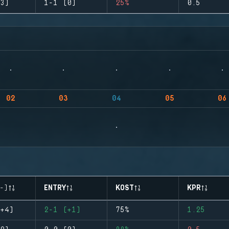
3)
1-1 (0)
25%
0.5
02
03
04
05
06
-)
ENTRY
KOST
KPR
+4)
2-1 (+1)
75%
1.25