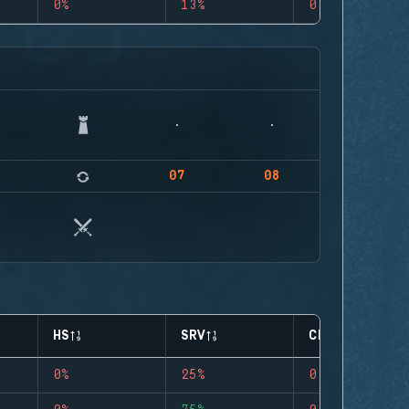
0%
13%
0
07
08
HS
SRV
CLUTCHES
0%
25%
0