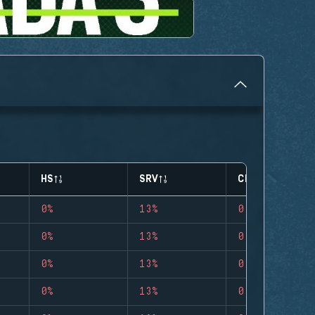
HS
SRV
CLUTCHES
0%
13%
0
0%
13%
0
0%
13%
0
0%
13%
0