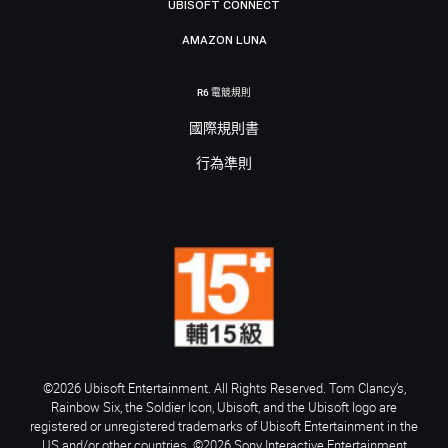
UBISOFT CONNECT
AMAZON LUNA
R6 電競規則
國際規則書
行為準則
©2026 Ubisoft Entertainment. All Rights Reserved. Tom Clancy’s,
Rainbow Six, the Soldier Icon, Ubisoft, and the Ubisoft logo are
registered or unregistered trademarks of Ubisoft Entertainment in the
US and/or other countries. ©2026 Sony Interactive Entertainment