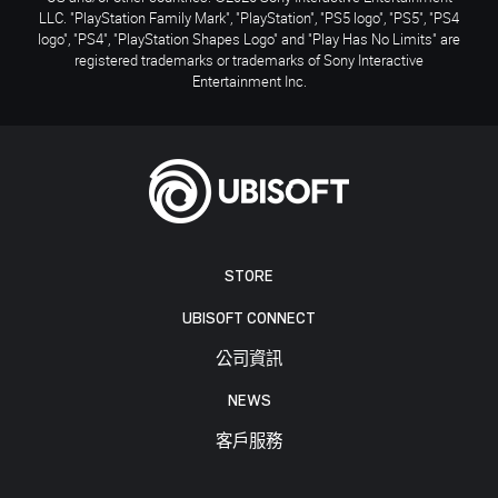
LLC. "PlayStation Family Mark", "PlayStation", "PS5 logo", "PS5", "PS4
logo", "PS4", "PlayStation Shapes Logo" and "Play Has No Limits" are
registered trademarks or trademarks of Sony Interactive
Entertainment Inc.
STORE
UBISOFT CONNECT
公司資訊
NEWS
客戶服務