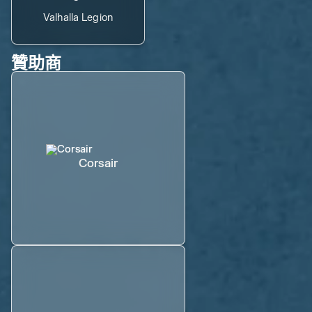
Valhalla Legion
贊助商
Corsair