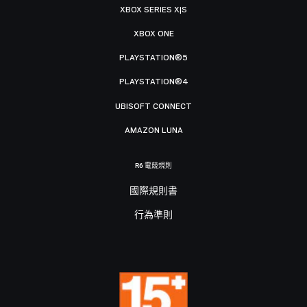
XBOX SERIES X|S
XBOX ONE
PLAYSTATION®5
PLAYSTATION®4
UBISOFT CONNECT
AMAZON LUNA
R6 電競規則
國際規則書
行為準則