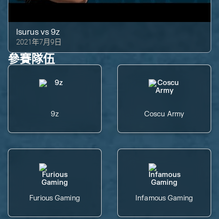
Isurus
vs
9z
2021年7月9日
參賽隊伍
9z
Coscu Army
Furious Gaming
Infamous Gaming