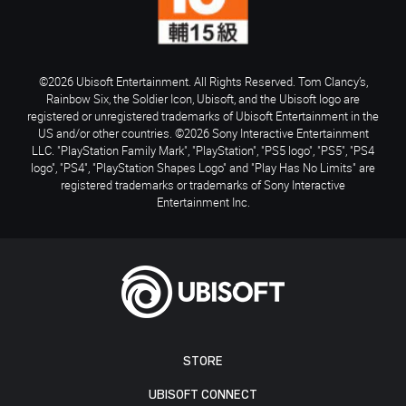
©2026 Ubisoft Entertainment. All Rights Reserved. Tom Clancy’s,
Rainbow Six, the Soldier Icon, Ubisoft, and the Ubisoft logo are
registered or unregistered trademarks of Ubisoft Entertainment in the
US and/or other countries. ©2026 Sony Interactive Entertainment
LLC. "PlayStation Family Mark", "PlayStation", "PS5 logo", "PS5", "PS4
logo", "PS4", "PlayStation Shapes Logo" and "Play Has No Limits" are
registered trademarks or trademarks of Sony Interactive
Entertainment Inc.
STORE
UBISOFT CONNECT