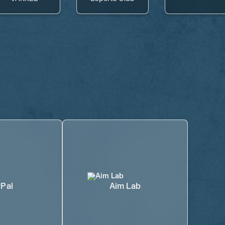
Pal
Aim Lab