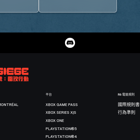
平台
R6 電競規則
MONTRÉAL
XBOX GAME PASS
國際規則書
XBOX SERIES X|S
行為準則
XBOX ONE
PLAYSTATION®5
PLAYSTATION®4