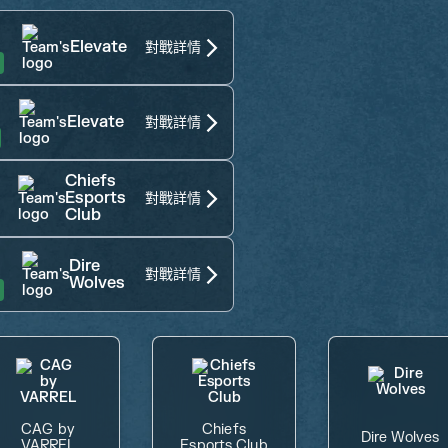
Elevate
對戰詳情
Elevate
對戰詳情
Chiefs
Esports
對戰詳情
Club
Dire
對戰詳情
Wolves
CAG by
Chiefs
Dire Wolves
VARREL
Esports Club