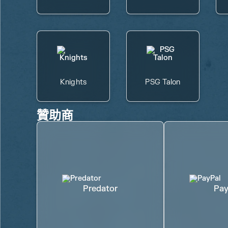
Knights
PSG Talon
贊助商
Predator
Pay