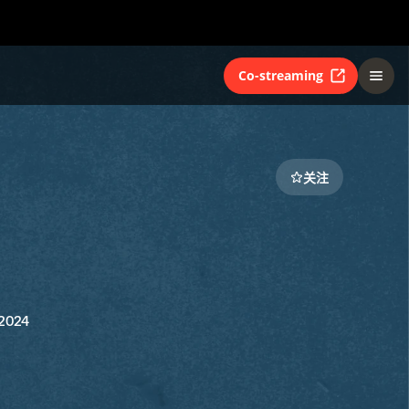
Co-streaming
关注