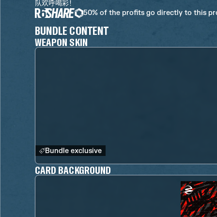
队欢呼喝彩！
50% of the profits go directly to this p
BUNDLE CONTENT
WEAPON SKIN
Bundle exclusive
CARD BACKGROUND