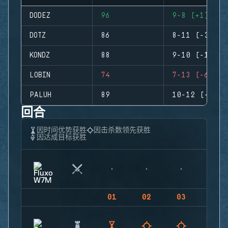
DODEZ
96
9-8 (+1)
DOTZ
86
8-11 (-3)
KONDZ
88
9-10 (-1)
LOBIN
74
7-13 (-6)
PALUH
89
10-12 (-2)
回合
因时间优势获胜
因击杀数领先获胜
因达成目标获胜
01
02
03
04