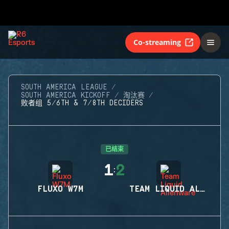
Co-streaming
SOUTH AMERICA LEAGUE
SOUTH AMERICA KICKOFF
淘汰赛
败者组 5/6TH & 7/8TH DECIDERS
已结束
1
2
:
FLUXO W7M
TEAM LIQUID ALIENWARE