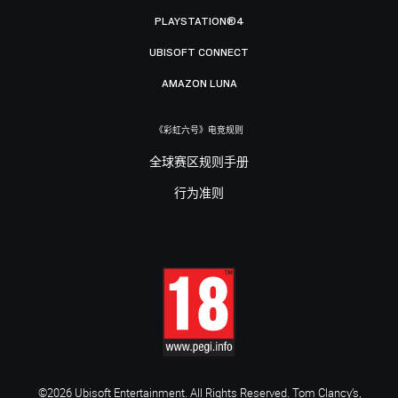
PLAYSTATION®4
UBISOFT CONNECT
AMAZON LUNA
《彩虹六号》电竞规则
全球赛区规则手册
行为准则
©2026 Ubisoft Entertainment. All Rights Reserved. Tom Clancy’s,