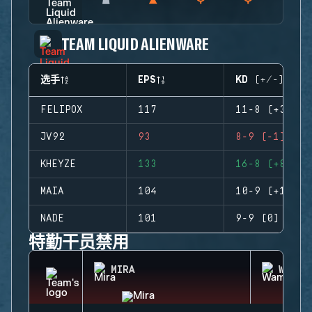
TEAM LIQUID ALIENWARE
选手
EPS
KD (+/-)
FELIPOX
117
11-8 (+3)
JV92
93
8-9 (-1)
KHEYZE
133
16-8 (+8)
MAIA
104
10-9 (+1)
NADE
101
9-9 (0)
特勤干员禁用
MIRA
WAMAI