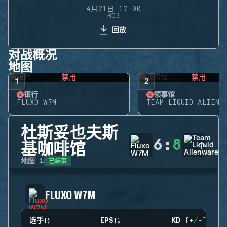
4月21日 17:00
BO3
回放
对战概况
地图
禁用
禁用
1
2
银行
领事馆
FLUXO W7M
TEAM LIQUID ALIENW
杜斯妥也夫斯
6
:
8
基咖啡馆
已结束
地图
1
FLUXO W7M
选手
EPS
KD (+/-)