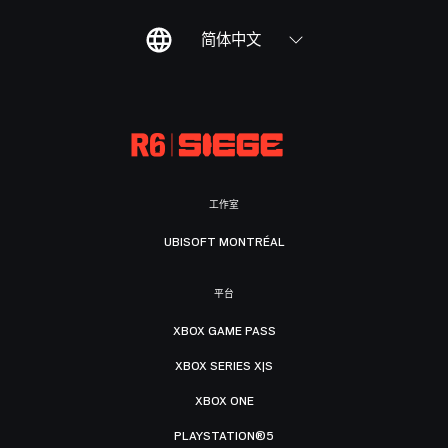
简体中文
工作室
UBISOFT MONTRÉAL
平台
XBOX GAME PASS
XBOX SERIES X|S
XBOX ONE
PLAYSTATION®5