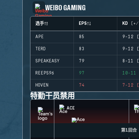
WEIBO GAMING
选手
EPS
KD (+/
APE
85
9-12 (
TERD
83
9-12 (
SPEAKEASY
79
8-11 (
REEPS96
97
10-11 
HOVEN
74
7-12 (
特勤干员禁用
ACE
第1回合