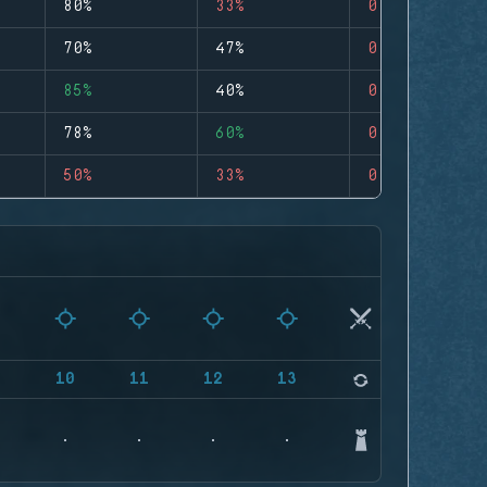
80%
33%
0
70%
47%
0
85%
40%
0
78%
60%
0
50%
33%
0
9
10
11
12
13
14