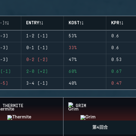
-)
ENTRY
KOST
KPR
-3)
1-2 (-1)
53%
0.6
-3)
0-1 (-1)
33%
0.6
-3)
0-2 (-2)
47%
0.53
(-1)
2-0 (+2)
60%
0.67
-5)
3-4 (-1)
40%
0.47
THERMITE
GRIM
第4回合