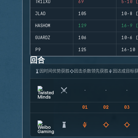
TR1IXD
69
5-10 (
JLAD
105
10-8 (
HASHOM
129
16-9 (
GUARDZ
106
10-6 (
P9
125
16-10 
回合
因时间优势获胜
因击杀数领先获胜
因达成目标
01
02
03