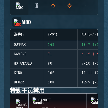
M80
选手
EPS
KD (+/-)
GUNNAR
148
18-7 (+11)
GAVENI
71
6-12 (-6)
HOTANCOLD
80
7-10 (-3)
KYNO
102
11-11 (0)
DFUZR
108
12-9 (+3)
特勤干员禁用
BANDIT
KAID