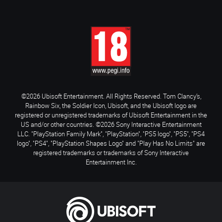
©2026 Ubisoft Entertainment. All Rights Reserved. Tom Clancy’s,
Rainbow Six, the Soldier Icon, Ubisoft, and the Ubisoft logo are
registered or unregistered trademarks of Ubisoft Entertainment in the
US and/or other countries. ©2026 Sony Interactive Entertainment
LLC. "PlayStation Family Mark", "PlayStation", "PS5 logo", "PS5", "PS4
logo", "PS4", "PlayStation Shapes Logo" and "Play Has No Limits" are
registered trademarks or trademarks of Sony Interactive
Entertainment Inc.