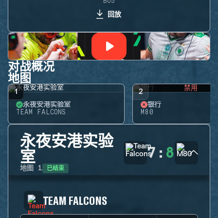
BO5
回放
对战概况
地图
禁用
1
2
永夜安港实验室
银行
TEAM FALCONS
M80
永夜安港实验
7
:
8
室
已结束
地图
1
TEAM FALCONS