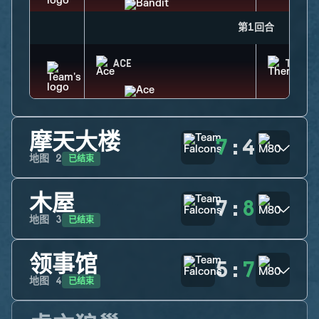
第1回合
ACE
THERM
摩天大楼
7
:
4
已结束
地图
2
木屋
7
:
8
已结束
地图
3
领事馆
5
:
7
已结束
地图
4