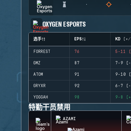
OXYGEN ESPORTS
选手
EPS
KD (+/
FORREST
76
5-11 (
GMZ
87
7-9 (-
ATOM
91
9-10 (
GRYXR
92
6-7 (-
YOGGAH
98
9-8 (+
特勤干员禁用
AZAMI