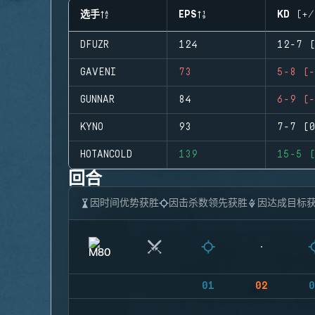
选手
EPS
KD (+/
DFUZR
124
12-7 (
GAVENI
73
5-8 (-
GUNNAR
84
6-9 (-
KYNO
93
7-7 (0
HOTANCOLD
139
15-5 (
回合
因时间优势获胜
因击杀数领先获胜
因达成目标
01
02
0