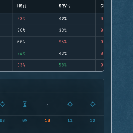
HS
SRV
CLUTCHES
33%
42%
0
80%
33%
0
50%
25%
0
86%
42%
0
33%
58%
0
08
09
10
11
12