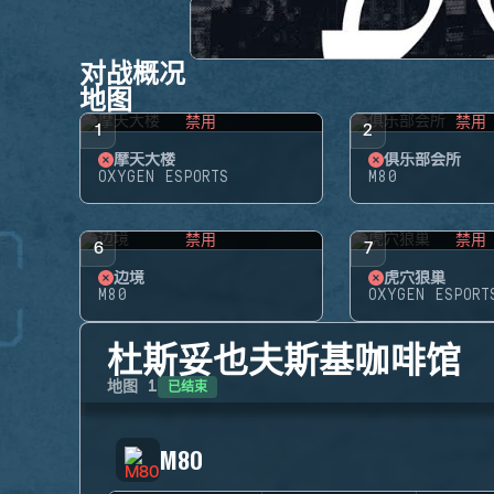
对战概况
地图
禁用
禁用
1
2
摩天大楼
俱乐部会所
OXYGEN ESPORTS
M80
禁用
禁用
6
7
边境
虎穴狼巢
M80
OXYGEN ESPORT
杜斯妥也夫斯基咖啡馆
已结束
地图
1
M80