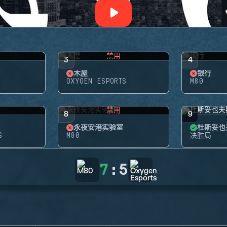
禁用
3
4
木屋
银行
OXYGEN ESPORTS
M80
禁用
8
9
永夜安港实验室
杜斯妥也
S
M80
决胜局
7
:
5