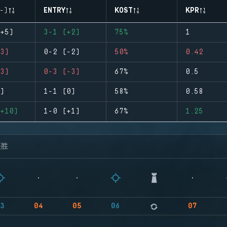
-)
ENTRY
KOST
KPR
+5)
3-1 (+2)
75%
1
3)
0-2 (-2)
50%
0.42
3)
0-3 (-3)
67%
0.5
)
1-1 (0)
58%
0.58
+10)
1-0 (+1)
67%
1.25
获胜
3
04
05
06
07