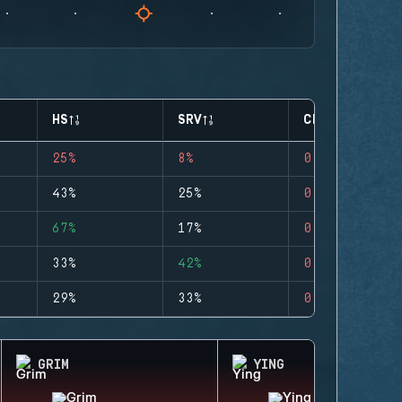
HS
SRV
CLUTCHES
25%
8%
0
43%
25%
0
67%
17%
0
33%
42%
0
29%
33%
0
GRIM
YING