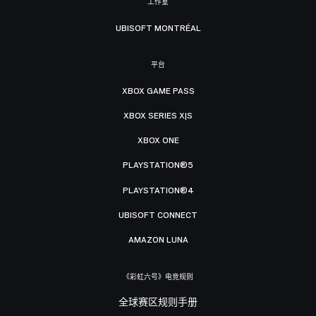
工作室
UBISOFT MONTRÉAL
平台
XBOX GAME PASS
XBOX SERIES X|S
XBOX ONE
PLAYSTATION®5
PLAYSTATION®4
UBISOFT CONNECT
AMAZON LUNA
《彩虹六号》电竞规则
全球赛区规则手册