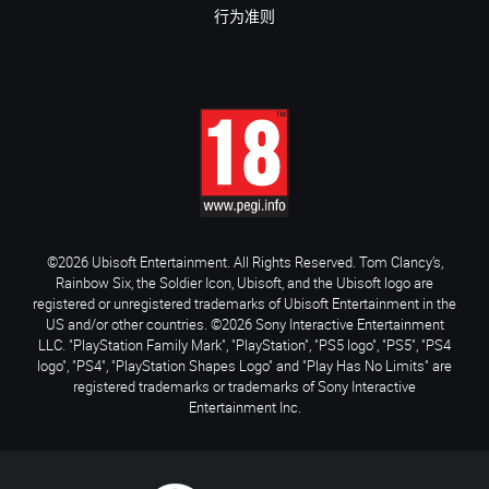
行为准则
©2026 Ubisoft Entertainment. All Rights Reserved. Tom Clancy’s,
Rainbow Six, the Soldier Icon, Ubisoft, and the Ubisoft logo are
registered or unregistered trademarks of Ubisoft Entertainment in the
US and/or other countries. ©2026 Sony Interactive Entertainment
LLC. "PlayStation Family Mark", "PlayStation", "PS5 logo", "PS5", "PS4
logo", "PS4", "PlayStation Shapes Logo" and "Play Has No Limits" are
registered trademarks or trademarks of Sony Interactive
Entertainment Inc.