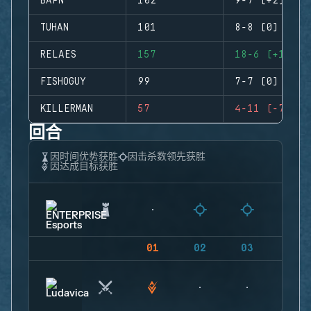
BAPN
102
9-7 (+2)
TUHAN
101
8-8 (0)
RELAES
157
18-6 (+12)
FISHOGUY
99
7-7 (0)
KILLERMAN
57
4-11 (-7)
回合
因时间优势获胜
因击杀数领先获胜
因达成目标获胜
01
02
03
04