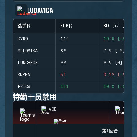
LUDAVICA
选手
EPS
KD (+/-)
KYRO
110
10-8 (+2)
MILOSTKA
89
7-9 (-2)
LUNCHBOX
99
9-9 (0)
KQRMA
51
3-12 (-9)
FZICS
111
10-8 (+2)
特勤干员禁用
ACE
THERM
第1回合