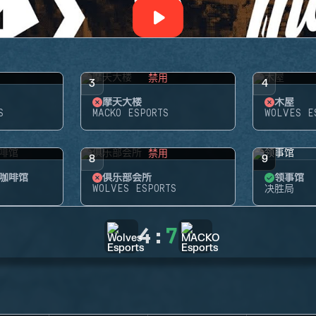
禁用
3
4
摩天大楼
木屋
S
MACKO ESPORTS
WOLVES E
禁用
8
9
咖啡馆
俱乐部会所
领事馆
WOLVES ESPORTS
决胜局
4
:
7