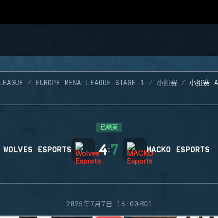
LEAGUE
EUROPE MENA LEAGUE STAGE 1
小组赛
小组赛 
已结束
4
7
WOLVES ESPORTS
:
MACKO ESPORTS
·
2025年7月7日 16:00
BO1