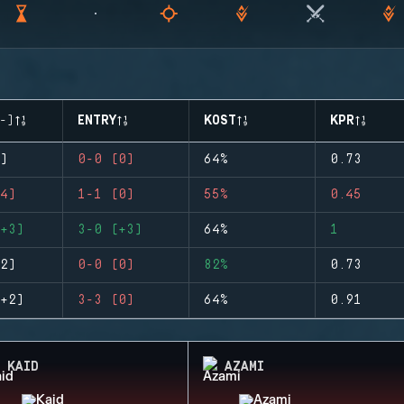
-)
ENTRY
KOST
KPR
)
0-0 (0)
64%
0.73
4)
1-1 (0)
55%
0.45
+3)
3-0 (+3)
64%
1
2)
0-0 (0)
82%
0.73
+2)
3-3 (0)
64%
0.91
KAID
AZAMI