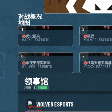
对战概况
地图
禁用
禁用
1
2
虎穴狼巢
银行
MACKO ESPORTS
WOLVES ESPORT
禁用
禁用
6
7
永夜安港实验室
杜斯妥也夫斯基
WOLVES ESPORTS
MACKO ESPORTS
领事馆
已结束
地图
1
WOLVES ESPORTS