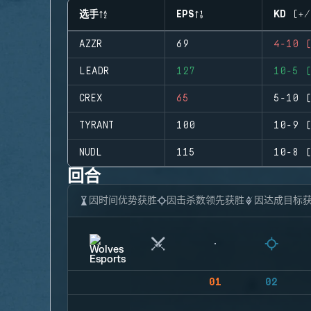
选手
EPS
KD (+/
AZZR
69
4-10 (
LEADR
127
10-5 (
CREX
65
5-10 (
TYRANT
100
10-9 (
NUDL
115
10-8 (
回合
因时间优势获胜
因击杀数领先获胜
因达成目标
01
02