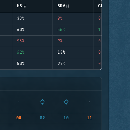
HS
SRV
CLUTCHES
33%
9%
0
60%
55%
1
25%
9%
0
62%
18%
0
50%
27%
0
08
09
10
11