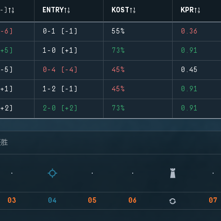
-)
ENTRY
KOST
KPR
-6)
0-1 (-1)
55%
0.36
+5)
1-0 (+1)
73%
0.91
-5)
0-4 (-4)
45%
0.45
+1)
1-2 (-1)
45%
0.91
+2)
2-0 (+2)
73%
0.91
获胜
03
04
05
06
07