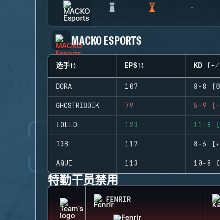
MACKO ESPORTS
选手
EPS
KD (+/
DORA
107
8-8 (0
GHOSTRIDDIK
79
5-9 (-
LOLLO
123
11-8 (
T3B
117
8-6 (+
AQUI
113
10-8 (
特勤干员禁用
FENRIR