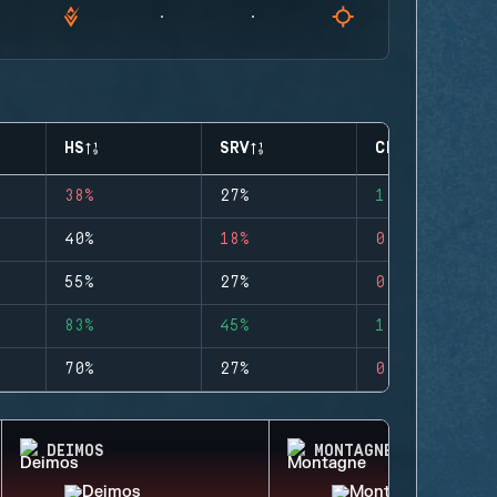
HS
SRV
CLUTCHES
38%
27%
1
40%
18%
0
55%
27%
0
83%
45%
1
70%
27%
0
DEIMOS
MONTAGNE