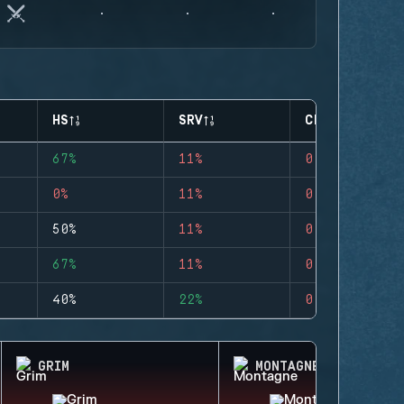
HS
SRV
CLUTCHES
67%
11%
0
0%
11%
0
50%
11%
0
67%
11%
0
40%
22%
0
GRIM
MONTAGNE