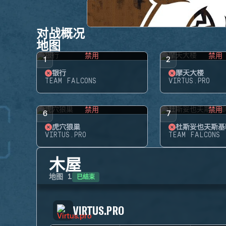
对战概况
地图
禁用
禁用
1
2
银行
摩天大楼
TEAM FALCONS
VIRTUS.PRO
禁用
禁用
6
7
虎穴狼巢
杜斯妥也夫斯基
VIRTUS.PRO
TEAM FALCONS
木屋
已结束
地图
1
VIRTUS.PRO