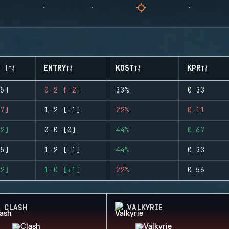
-)
ENTRY
KOST
KPR
5)
0-2 (-2)
33%
0.33
7)
1-2 (-1)
22%
0.11
2)
0-0 (0)
44%
0.67
5)
1-2 (-1)
44%
0.33
2)
1-0 (+1)
22%
0.56
CLASH
VALKYRIE