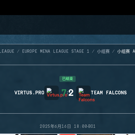
LEAGUE
EUROPE MENA LEAGUE STAGE 1
小组赛
小组赛 
已结束
7
2
VIRTUS.PRO
:
TEAM FALCONS
·
2025年6月16日 18:00
BO1