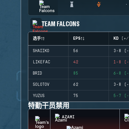
TEAM FALCONS
选手
EPS
KD (+/
SHAIIKO
56
3-8 (-
LIKEFAC
42
1-8 (-
BRID
85
6-8 (-
SOLOTOV
62
3-8 (-
YUZUS
75
5-7 (-
特勤干员禁用
AZAMI