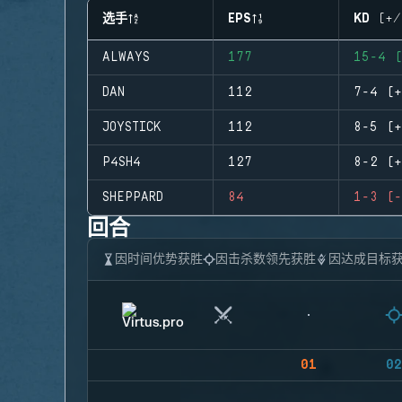
选手
EPS
KD (+/
ALWAYS
177
15-4 (
DAN
112
7-4 (+
JOYSTICK
112
8-5 (+
P4SH4
127
8-2 (+
SHEPPARD
84
1-3 (-
回合
因时间优势获胜
因击杀数领先获胜
因达成目标
01
02