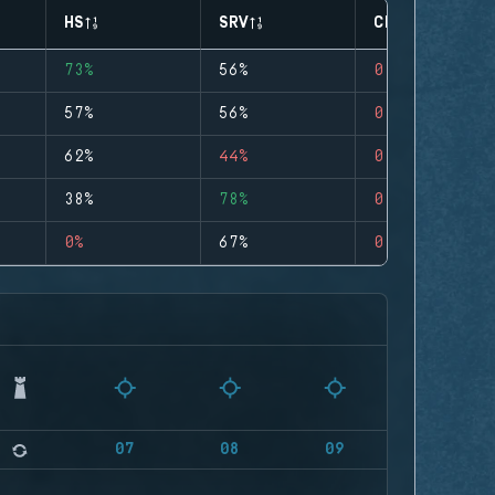
HS
SRV
CLUTCHES
73%
56%
0
57%
56%
0
62%
44%
0
38%
78%
0
0%
67%
0
07
08
09