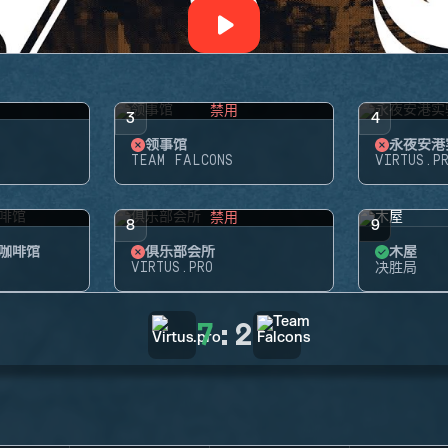
禁用
3
4
领事馆
永夜安港
TEAM FALCONS
VIRTUS.P
禁用
8
9
咖啡馆
俱乐部会所
木屋
VIRTUS.PRO
决胜局
7
:
2