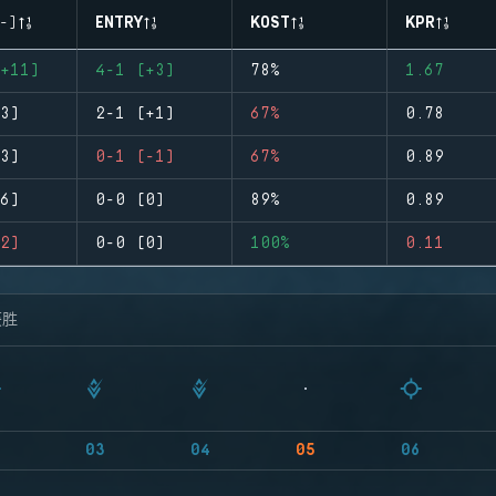
-)
ENTRY
KOST
KPR
+11)
4-1 (+3)
78%
1.67
3)
2-1 (+1)
67%
0.78
3)
0-1 (-1)
67%
0.89
6)
0-0 (0)
89%
0.89
2)
0-0 (0)
100%
0.11
获胜
03
04
05
06