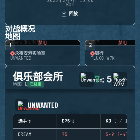
2025年2月9日 15:00
BO3
回放
对战概况
地图
禁用
禁用
1
2
永夜安港实验室
银行
UNWANTED
FLUXO W7M
俱乐部会所
7
:
5
已结束
地图
1
UNWANTED
选手
EPS
KD (+/-)
DREAM
75
5-9 (-4)