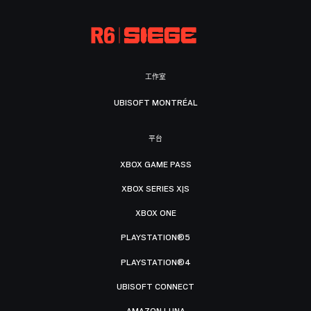
工作室
UBISOFT MONTRÉAL
平台
XBOX GAME PASS
XBOX SERIES X|S
XBOX ONE
PLAYSTATION®5
PLAYSTATION®4
UBISOFT CONNECT
AMAZON LUNA