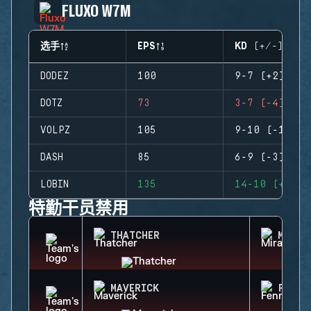
FLUXO W7M
选手
EPS
KD (+/-)
DODEZ
100
9-7 (+2)
DOTZ
73
3-7 (-4)
VOLPZ
105
9-10 (-1)
DASH
85
6-9 (-3)
LOBIN
135
14-10 (+4)
特勤干员禁用
THATCHER
MIRA
MAVERICK
FENRI