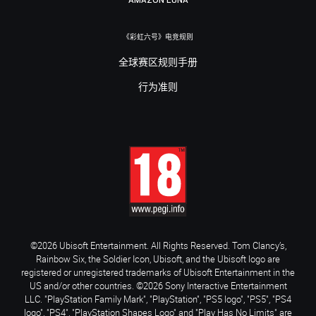
《彩虹六号》电竞规则
全球赛区规则手册
行为准则
©2026 Ubisoft Entertainment. All Rights Reserved. Tom Clancy’s,
Rainbow Six, the Soldier Icon, Ubisoft, and the Ubisoft logo are
registered or unregistered trademarks of Ubisoft Entertainment in the
US and/or other countries. ©2026 Sony Interactive Entertainment
LLC. "PlayStation Family Mark", "PlayStation", "PS5 logo", "PS5", "PS4
logo", "PS4", "PlayStation Shapes Logo" and "Play Has No Limits" are