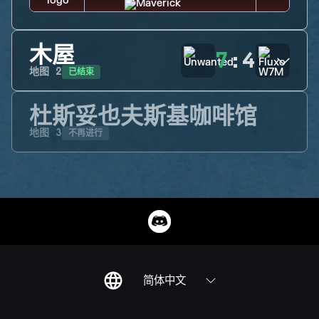
木屋
7
:
4
已结束
地图
2
杜斯妥也夫斯基咖啡馆
不再进行
地图
3
简体中文