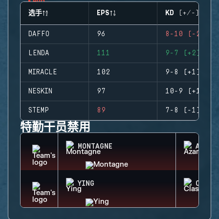
选手
EPS
KD (+/-)
DAFFO
96
8-10 (-2)
LENDA
111
9-7 (+2)
MIRACLE
102
9-8 (+1)
NESKIN
97
10-9 (+1)
STEMP
89
7-8 (-1)
特勤干员禁用
MONTAGNE
AZAMI
YING
CLASH