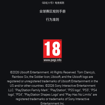
《彩虹六号》电竞规则
全球赛区规则手册
行为准则
©2026 Ubisoft Entertainment. All Rights Reserved. Tom Clancy’s,
Rainbow Six, the Soldier Icon, Ubisoft, and the Ubisoft logo are
registered or unregistered trademarks of Ubisoft Entertainment in the
US and/or other countries. ©2026 Sony Interactive Entertainment
LLC. "PlayStation Family Mark", "PlayStation", "PS5 logo", "PS5", "PS4
logo", "PS4", "PlayStation Shapes Logo" and "Play Has No Limits" are
registered trademarks or trademarks of Sony Interactive
Entertainment Inc.