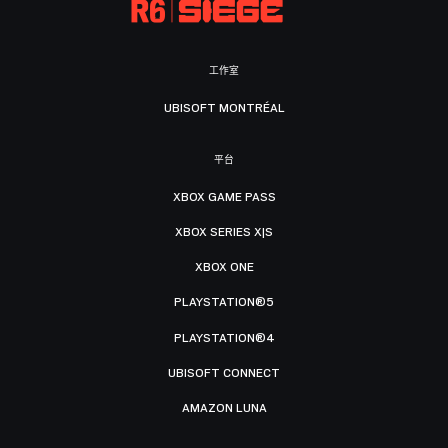
工作室
UBISOFT MONTRÉAL
平台
XBOX GAME PASS
XBOX SERIES X|S
XBOX ONE
PLAYSTATION®5
PLAYSTATION®4
UBISOFT CONNECT
AMAZON LUNA