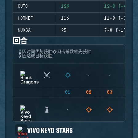
GUTO
129
12-8 (+4)
HORNET
116
11-8 (+3)
NUXGA
95
7-8 (-1)
回合
因时间优势获胜
因击杀数领先获胜
因达成目标获胜
01
02
03
04
VIVO KEYD STARS