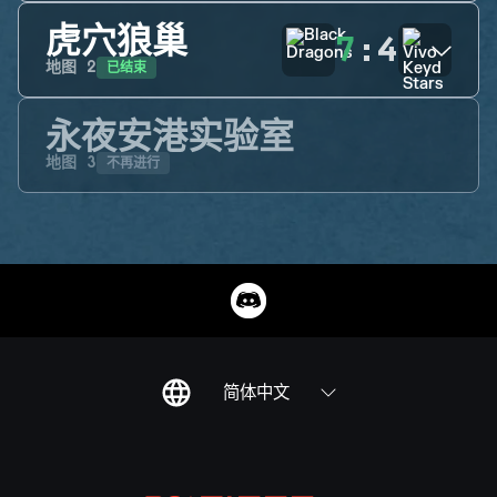
虎穴狼巢
7
:
4
已结束
地图
2
永夜安港实验室
不再进行
地图
3
简体中文