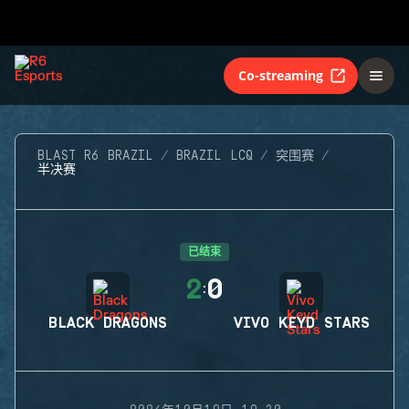
Co-streaming
BLAST R6 BRAZIL
BRAZIL LCQ
突围赛
半决赛
已结束
2
0
:
BLACK DRAGONS
VIVO KEYD STARS