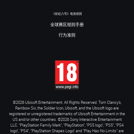
《彩虹六号》电竞规则
全球赛区规则手册
行为准则
©2026 Ubisoft Entertainment. All Rights Reserved. Tom Clancy’s,
Rainbow Six, the Soldier Icon, Ubisoft, and the Ubisoft logo are
registered or unregistered trademarks of Ubisoft Entertainment in the
US and/or other countries. ©2026 Sony Interactive Entertainment
LLC. "PlayStation Family Mark", "PlayStation", "PS5 logo", "PS5", "PS4
logo", "PS4", "PlayStation Shapes Logo" and "Play Has No Limits" are