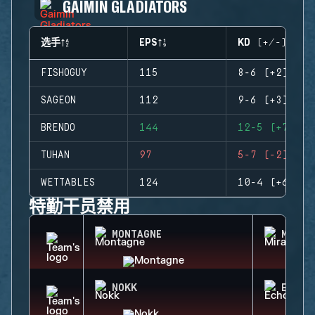
GAIMIN GLADIATORS
选手
EPS
KD (+/-)
FISHOGUY
115
8-6 (+2)
SAGEON
112
9-6 (+3)
BRENDO
144
12-5 (+7)
TUHAN
97
5-7 (-2)
WETTABLES
124
10-4 (+6)
特勤干员禁用
MONTAGNE
MIRA
NOKK
ECHO