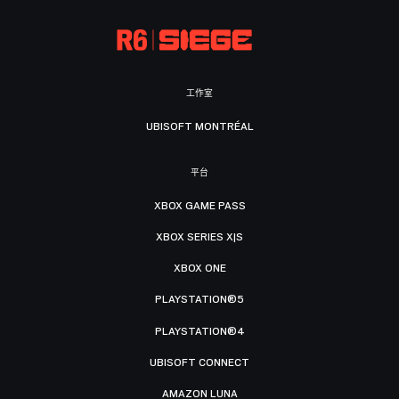
工作室
UBISOFT MONTRÉAL
平台
XBOX GAME PASS
XBOX SERIES X|S
XBOX ONE
PLAYSTATION®5
PLAYSTATION®4
UBISOFT CONNECT
AMAZON LUNA