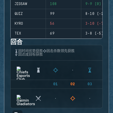
JIGSAW
108
9-9 (0)
QUIZ
99
8-10 (-2)
KYRO
56
3-10 (-7)
TEX
69
3-8 (-5)
回合
因时间优势获胜
因击杀数领先获胜
因达成目标获胜
01
02
03
04