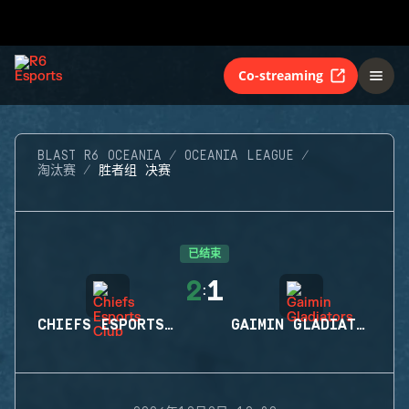
Co-streaming
BLAST R6 OCEANIA
OCEANIA LEAGUE
淘汰赛
胜者组 决赛
已结束
2
1
:
CHIEFS ESPORTS CLUB
GAIMIN GLADIATORS