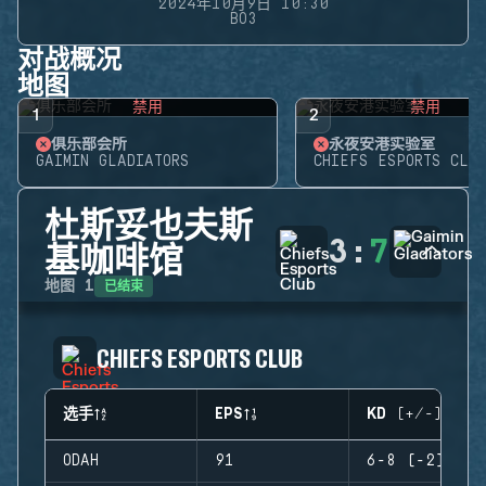
2024年10月9日 10:30
BO3
对战概况
地图
禁用
禁用
1
2
俱乐部会所
永夜安港实验室
GAIMIN GLADIATORS
CHIEFS ESPORTS CLUB
杜斯妥也夫斯
3
:
7
基咖啡馆
已结束
地图
1
CHIEFS ESPORTS CLUB
选手
EPS
KD (+/-)
ODAH
91
6-8 (-2)