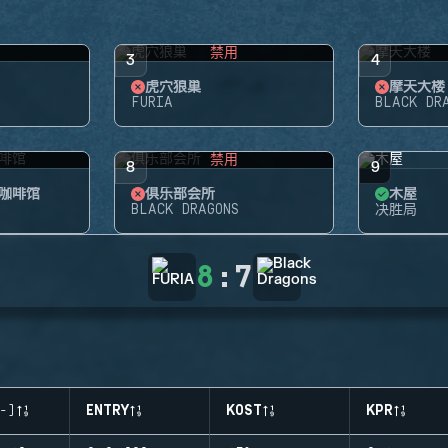
禁用
3
4
虎穴狼巢
摩天大楼
FURIA
BLACK DR
禁用
8
9
咖啡馆
俱乐部会所
木屋
BLACK DRAGONS
决胜局
8
:
7
-)
ENTRY
KOST
KPR