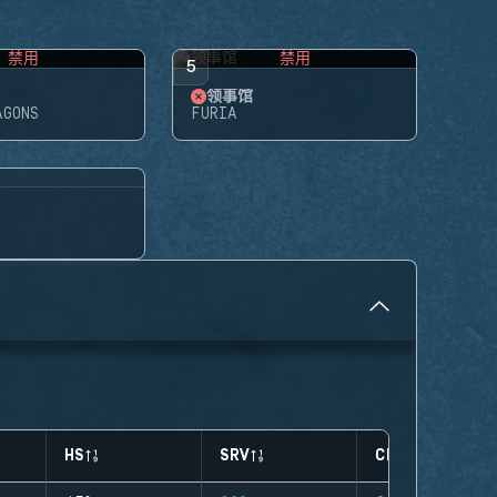
禁用
禁用
5
领事馆
AGONS
FURIA
HS
SRV
CLUTCHES