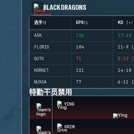
BLACK DRAGONS
选手
EPS
KD (+/
ASK
126
17-12 
FLORIO
104
11-9 (
GUTO
71
5-13 (
HORNET
121
14-10 
NUXGA
77
6-11 (
特勤干员禁用
YING
GRIM