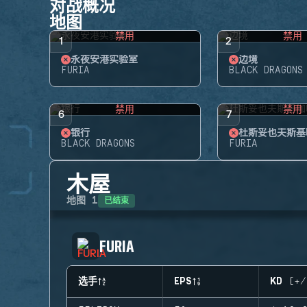
对战概况
地图
禁用
禁用
1
2
永夜安港实验室
边境
FURIA
BLACK DRAGONS
禁用
禁用
6
7
银行
杜斯妥也夫斯基
BLACK DRAGONS
FURIA
木屋
已结束
地图
1
FURIA
选手
EPS
KD (+/