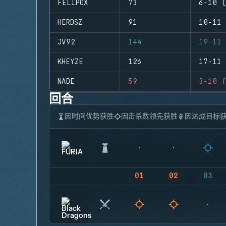
FELIPOX
73
6-10 (
HERDSZ
91
10-11 
JV92
144
19-11 
KHEYZE
126
17-11 
NADE
59
3-10 (
回合
因时间优势获胜
因击杀数领先获胜
因达成目标
01
02
03