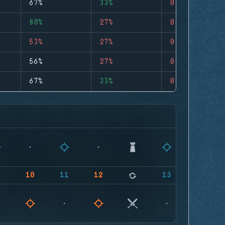
67%
33%
0
80%
27%
0
53%
27%
0
56%
27%
0
67%
33%
0
9
10
11
12
13