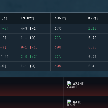
-)
ENTRY
KOST
KPR
(+5)
4-3 (+1)
67%
1.13
+2)
1-1 (0)
73%
0.73
-8)
0-1 (-1)
60%
0.33
(+4)
3-0 (+3)
73%
0.93
-5)
1-1 (0)
60%
0.4
AZAMI
KAID