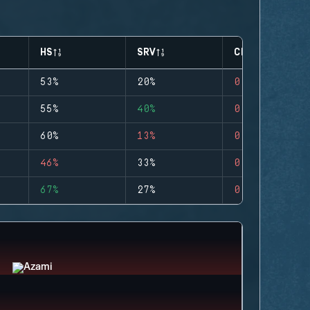
HS
SRV
CLUTCHES
53%
20%
0
55%
40%
0
60%
13%
0
46%
33%
0
67%
27%
0