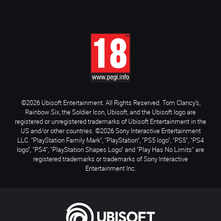
©2026 Ubisoft Entertainment. All Rights Reserved. Tom Clancy’s,
Rainbow Six, the Soldier Icon, Ubisoft, and the Ubisoft logo are
registered or unregistered trademarks of Ubisoft Entertainment in the
US and/or other countries. ©2026 Sony Interactive Entertainment
LLC. "PlayStation Family Mark", "PlayStation", "PS5 logo", "PS5", "PS4
logo", "PS4", "PlayStation Shapes Logo" and "Play Has No Limits" are
registered trademarks or trademarks of Sony Interactive
Entertainment Inc.