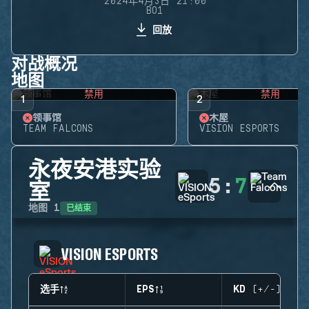
2024年4月3日 21:00
BO1
回放
对战概况
地图
禁用
禁用
1
2
领事馆
木屋
TEAM FALCONS
VISION ESPORTS
永夜安港实验
5
:
7
室
已结束
地图
1
VISION ESPORTS
选手
EPS
KD (+/-)