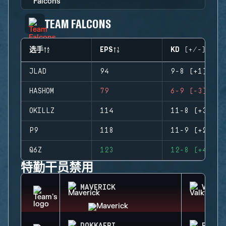
TEAM FALCONS
选手
EPS
KD (+/-)
JLAD
94
9-8 (+1)
HASHOM
79
6-9 (-3)
OKILLZ
114
11-8 (+3)
P9
118
11-9 (+2)
Q6Z
123
12-8 (+4)
特勤干员禁用
MAVERICK
VALKY