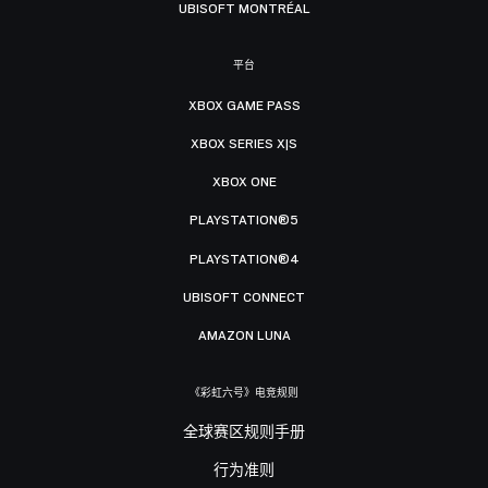
UBISOFT MONTRÉAL
平台
XBOX GAME PASS
XBOX SERIES X|S
XBOX ONE
PLAYSTATION®5
PLAYSTATION®4
UBISOFT CONNECT
AMAZON LUNA
《彩虹六号》电竞规则
全球赛区规则手册
行为准则