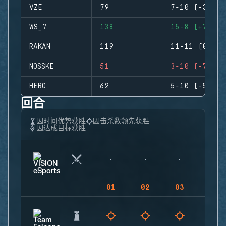
VZE
79
7-10 (-3)
WS_7
138
15-8 (+7)
RAKAN
119
11-11 (0)
NOSSKE
51
3-10 (-7)
HERO
62
5-10 (-5)
回合
因时间优势获胜
因击杀数领先获胜
因达成目标获胜
01
02
03
04