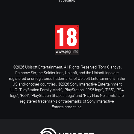
行为准则
©2026 Ubisoft Entertainment. All Rights Reserved. Tom Clancy’s,
Rainbow Six, the Soldier Icon, Ubisoft, and the Ubisoft logo are
registered or unregistered trademarks of Ubisoft Entertainment in the
US and/or other countries. ©2026 Sony Interactive Entertainment
LLC. "PlayStation Family Mark", "PlayStation", "PS5 logo", "PS5", "PS4
logo", "PS4", "PlayStation Shapes Logo" and "Play Has No Limits" are
registered trademarks or trademarks of Sony Interactive
Entertainment Inc.