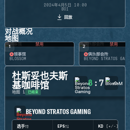
2024年4月5日 10:00
BO1
回放
对战概况
地图
禁用
禁用
1
2
领事馆
俱乐部会所
BLOSSOM
BEYOND STRATOS GAMI
杜斯妥也夫斯
8
:
7
基咖啡馆
已结束
地图
1
BEYOND STRATOS GAMING
选手
EPS
KD (+/-)