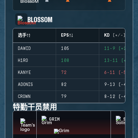
BLOSSOM
选手
EPS
KD (+/-)
DAWID
105
11-9 (+2)
H1RO
108
13-11 (+2)
KANYE
72
6-11 (-5)
ADONIS
82
9-13 (-4)
CROWN
79
8-12 (-4)
特勤干员禁用
GRIM
SOLIS