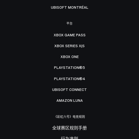
UBISOFT MONTRÉAL
平台
XBOX GAME PASS
XBOX SERIES X|S
XBOX ONE
PLAYSTATION®5
PLAYSTATION®4
UBISOFT CONNECT
AMAZON LUNA
《彩虹六号》电竞规则
全球赛区规则手册