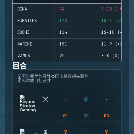
JINA
74
7-12 (-5)
RUMATICK
143
18-8 (+10)
DOCHI
114
12-10 (+2)
MARINE
101
11-9 (+2)
VAMOS
92
8-8 (0)
回合
因时间优势获胜
因击杀数领先获胜
因达成目标获胜
01
02
03
04