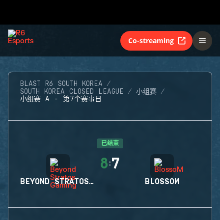
Co-streaming
BLAST R6 SOUTH KOREA
SOUTH KOREA CLOSED LEAGUE
小组赛
小组赛 A - 第7个赛事日
已结束
8
7
:
BEYOND STRATOS GAMING
BLOSSOM